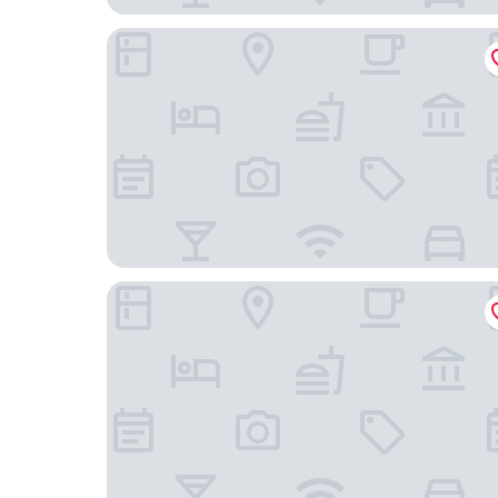
IC Hotels Santai Family Resort - Her Şey Dâhil
The Land Of Legends Kingdom Hotel