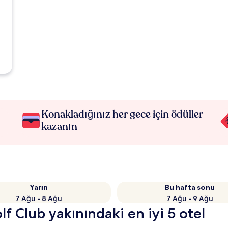
Konakladığınız her gece için ödüller
kazanın
Yarın
Bu hafta sonu
7 Ağu - 8 Ağu
7 Ağu - 9 Ağu
lf Club yakınındaki en iyi 5 otel