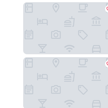
Titanic Deluxe Golf Belek
Adora Hotel & Resort - Her Şey Dâhil