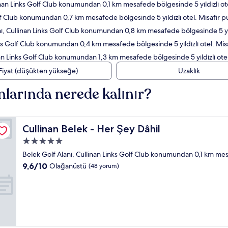
nan Links Golf Club konumundan 0,1 km mesafede bölgesinde 5 yıldızlı ote
f Club konumundan 0,7 km mesafede bölgesinde 5 yıldızlı otel. Misafir pua
, Cullinan Links Golf Club konumundan 0,8 km mesafede bölgesinde 5 yıldız
ks Golf Club konumundan 0,4 km mesafede bölgesinde 5 yıldızlı otel. Misaf
an Links Golf Club konumundan 1,3 km mesafede bölgesinde 5 yıldızlı otel
Fiyat (düşükten yükseğe)
Uzaklık
nlarında nerede kalınır?
Cullinan Belek - Her Şey Dâhil
Cullinan Belek - Her Şey Dâhil
5.0
yıldızlı
Belek Golf Alanı, Cullinan Links Golf Club konumundan 0,1 km me
konaklama
10
9,6/10
Olağanüstü
(48 yorum)
yeri
üzerinden
9.6,
Olağanüstü,
(48
yorum)