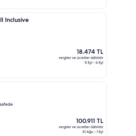
l Inclusive
Güncel
18.474 TL
fiyat:
vergiler ve ücretler dâhildir
18.474 TL
5 Eyl - 6 Eyl
esafede
Güncel
100.911 TL
fiyat:
vergiler ve ücretler dâhildir
100.911 TL
31 Ağu - 1 Eyl