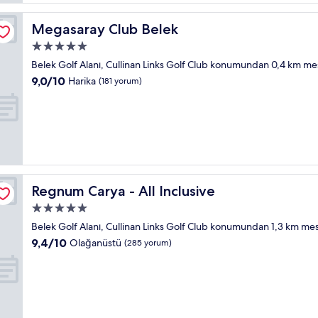
Megasaray Club Belek
Megasaray Club Belek
5.0
yıldızlı
Belek Golf Alanı, Cullinan Links Golf Club konumundan 0,4 km m
konaklama
10
9,0/10
Harika
(181 yorum)
yeri
üzerinden
9.0,
Harika,
(181
yorum)
Regnum Carya - All Inclusive
Regnum Carya - All Inclusive
5.0
yıldızlı
Belek Golf Alanı, Cullinan Links Golf Club konumundan 1,3 km m
konaklama
10
9,4/10
Olağanüstü
(285 yorum)
yeri
üzerinden
9.4,
Olağanüstü,
(285
yorum)