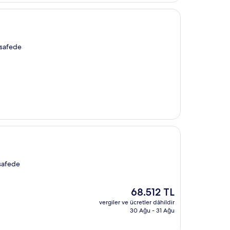
esafede
esafede
Güncel
68.512 TL
fiyat:
vergiler ve ücretler dâhildir
68.512 TL
30 Ağu - 31 Ağu