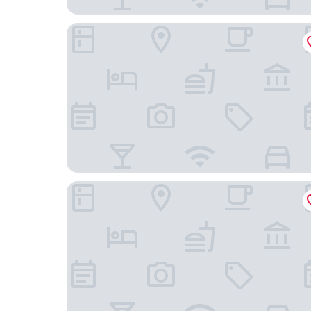
Green Max Hotel
Crystal Tat Beach Pearl Collection - Her Şey Dâhi