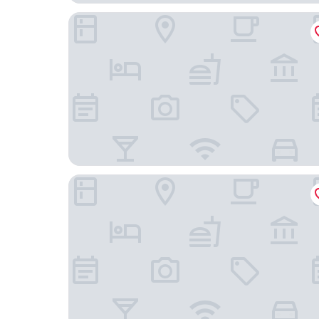
Megasaray Club Belek
Regnum Carya - All Inclusive