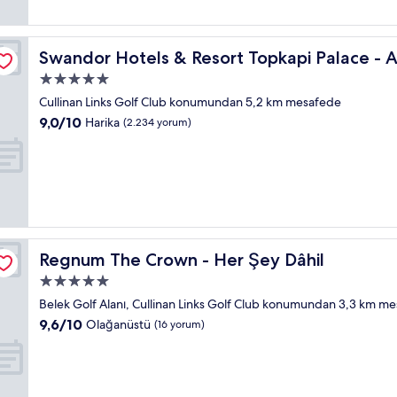
yorum)
lusive
Swandor Hotels & Resort Topkapi Palace - All Inclusive
Swandor Hotels & Resort Topkapi Palace - Al
5.0
yıldızlı
Cullinan Links Golf Club konumundan 5,2 km mesafede
konaklama
10
9,0/10
Harika
(2.234 yorum)
yeri
üzerinden
9.0,
Harika,
(2.234
yorum)
Regnum The Crown - Her Şey Dâhil
Regnum The Crown - Her Şey Dâhil
5.0
yıldızlı
Belek Golf Alanı, Cullinan Links Golf Club konumundan 3,3 km m
konaklama
10
9,6/10
Olağanüstü
(16 yorum)
yeri
üzerinden
9.6,
Olağanüstü,
(16