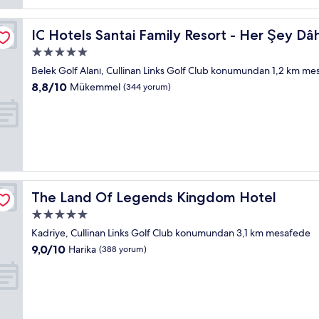
IC Hotels Santai Family Resort - Her Şey Dâhil
IC Hotels Santai Family Resort - Her Şey Dâh
5.0
yıldızlı
Belek Golf Alanı, Cullinan Links Golf Club konumundan 1,2 km m
konaklama
10
8,8/10
Mükemmel
(344 yorum)
yeri
üzerinden
8.8,
Mükemmel,
(344
yorum)
The Land Of Legends Kingdom Hotel
The Land Of Legends Kingdom Hotel
5.0
yıldızlı
Kadriye, Cullinan Links Golf Club konumundan 3,1 km mesafede
konaklama
10
9,0/10
Harika
(388 yorum)
yeri
üzerinden
9.0,
Harika,
(388
yorum)