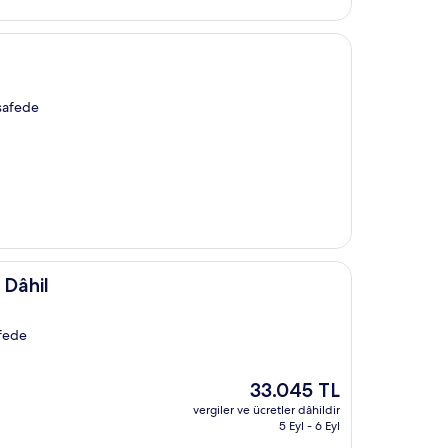
esafede
 Dâhil
afede
Güncel
33.045 TL
fiyat:
vergiler ve ücretler dâhildir
33.045 TL
5 Eyl - 6 Eyl