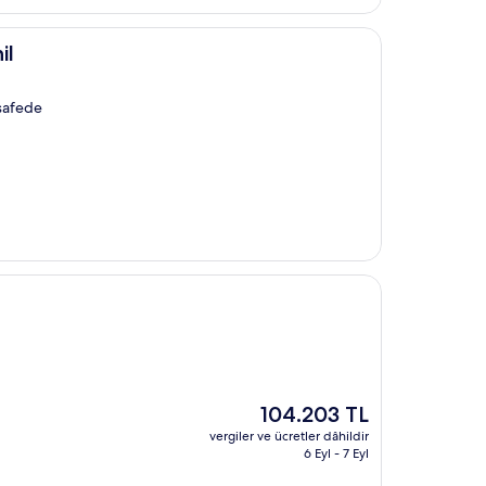
il
esafede
Güncel
104.203 TL
fiyat:
vergiler ve ücretler dâhildir
104.203 TL
6 Eyl - 7 Eyl