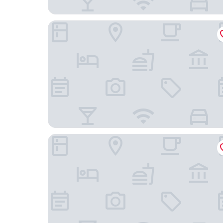
Swandor Hotels & Resort Topkapi Palace - All Inc
Regnum The Crown - Her Şey Dâhil