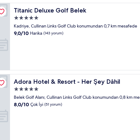
Titanic Deluxe Golf Belek
Titanic Deluxe Golf Belek
5.0
yıldızlı
Kadriye, Cullinan Links Golf Club konumundan 0,7 km mesafede
konaklama
10
9,0/10
Harika
(143 yorum)
yeri
üzerinden
9.0,
Harika,
(143
yorum)
Adora Hotel & Resort - Her Şey Dâhil
Adora Hotel & Resort - Her Şey Dâhil
5.0
yıldızlı
Belek Golf Alanı, Cullinan Links Golf Club konumundan 0,8 km m
konaklama
10
8,0/10
Çok İyi
(51 yorum)
yeri
üzerinden
8.0,
Çok
İyi,
(51
yorum)