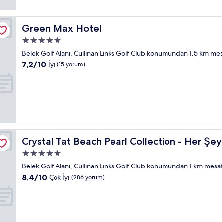
Green Max Hotel
Green Max Hotel
5.0
yıldızlı
Belek Golf Alanı, Cullinan Links Golf Club konumundan 1,5 km m
konaklama
10
7,2/10
İyi
(15 yorum)
yeri
üzerinden
7.2,
İyi,
(15
yorum)
l
Crystal Tat Beach Pearl Collection - Her Şey Dâhil
Crystal Tat Beach Pearl Collection - Her Şey
5.0
yıldızlı
Belek Golf Alanı, Cullinan Links Golf Club konumundan 1 km mes
konaklama
10
8,4/10
Çok İyi
(286 yorum)
yeri
üzerinden
8.4,
Çok
İyi,
(286