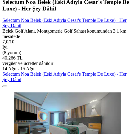
Selectum Noa Belek (Eski Adıyla Cesar's Temple De
Luxe) - Her Şey Dâhil
Selectum Noa Belek (Eski Adıyla Cesar's Temple De Luxe) - Her
Şey Dâhil
Belek Golf Alanı, Montgomerie Golf Sahası konumundan 3,1 km
mesafede
7,0/10
İyi
(8 yorum)
40.266 TL
vergiler ve ücretler dâhildir
14 Ağu - 15 Ağu
Selectum Noa Belek (Eski Adıyla Cesar's Temple De Luxe) - Her
Şey Dâhil