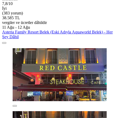
7,8/10
İyi
(383 yorum)
38.585 TL
vergiler ve ücretler dâhildir
11 Ağu - 12 Ağu
Asteria Family Resort Belek (Eski Adıyla Aquaworld Belek) - Her
Şey Dâhil