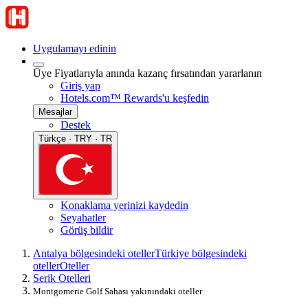
Uygulamayı edinin
Üye Fiyatlarıyla anında kazanç fırsatından yararlanın
Giriş yap
Hotels.com™ Rewards'u keşfedin
Mesajlar
Destek
Türkçe · TRY · TR
Konaklama yerinizi kaydedin
Seyahatler
Görüş bildir
Antalya bölgesindeki oteller
Türkiye bölgesindeki
oteller
Oteller
Serik Otelleri
Montgomerie Golf Sahası yakınındaki oteller