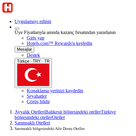
Uygulamayı edinin
Üye Fiyatlarıyla anında kazanç fırsatından yararlanın
Giriş yap
Hotels.com™ Rewards'u keşfedin
Mesajlar
Destek
Türkçe · TRY · TR
Konaklama yerinizi kaydedin
Seyahatler
Görüş bildir
Ayvalık Otelleri
Balıkesir bölgesindeki oteller
Türkiye
bölgesindeki oteller
Oteller
Sarımsaklı Otelleri
Sarımsaklı bölgesindeki Aile Dostu Oteller