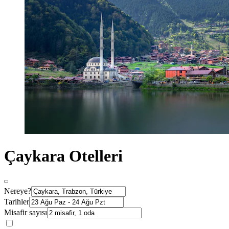
Çaykara Otelleri
Nereye?
Tarihler
Misafir sayısı