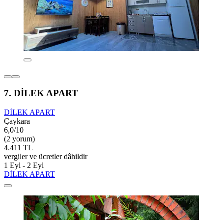
7. DİLEK APART
DİLEK APART
Çaykara
6,0/10
(2 yorum)
4.411 TL
vergiler ve ücretler dâhildir
1 Eyl - 2 Eyl
DİLEK APART