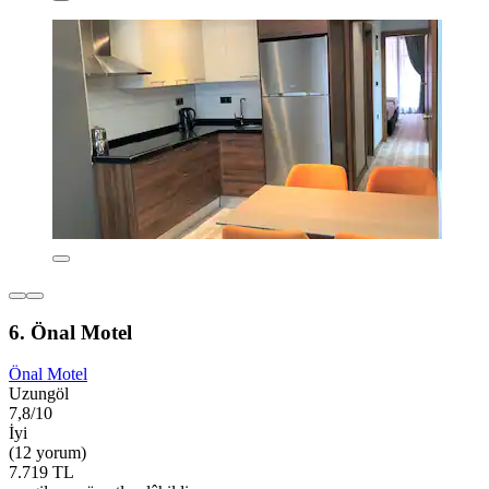
6. Önal Motel
Önal Motel
Uzungöl
7,8/10
İyi
(12 yorum)
7.719 TL