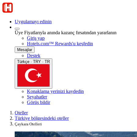
Uygulamayı edinin
Üye Fiyatlarıyla anında kazanç fırsatından yararlanın
Giriş yap
Hotels.com™ Rewards'u keşfedin
Mesajlar
Destek
Türkçe · TRY · TR
Konaklama yerinizi kaydedin
Seyahatler
Görüş bildir
Oteller
Türkiye bölgesindeki oteller
Çaykara Otelleri