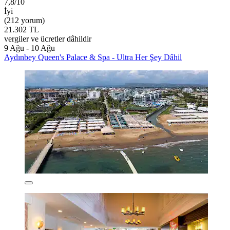
7,8/10
İyi
(212 yorum)
21.302 TL
vergiler ve ücretler dâhildir
9 Ağu - 10 Ağu
Aydınbey Queen's Palace & Spa - Ultra Her Şey Dâhil