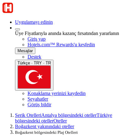
Uygulamayı edinin
Üye Fiyatlarıyla anında kazanç fırsatından yararlanın
Giriş yap
Hotels.com™ Rewards'u keşfedin
Mesajlar
Destek
Türkçe · TRY · TR
Konaklama yerinizi kaydedin
Seyahatler
Görüş bildir
Serik Otelleri
Antalya bölgesindeki oteller
Türkiye
bölgesindeki oteller
Oteller
Boğazkent yakınındaki oteller
Boğazkent bölgesindeki Plaj Otelleri