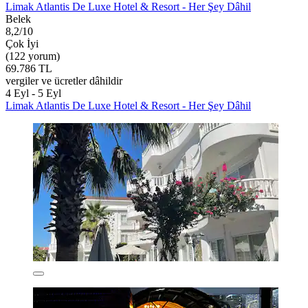
Limak Atlantis De Luxe Hotel & Resort - Her Şey Dâhil
Belek
8,2/10
Çok İyi
(122 yorum)
69.786 TL
vergiler ve ücretler dâhildir
4 Eyl - 5 Eyl
Limak Atlantis De Luxe Hotel & Resort - Her Şey Dâhil