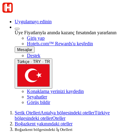
Uygulamayı edinin
Üye Fiyatlarıyla anında kazanç fırsatından yararlanın
Giriş yap
Hotels.com™ Rewards'u keşfedin
Mesajlar
Destek
Türkçe · TRY · TR
Konaklama yerinizi kaydedin
Seyahatler
Görüş bildir
Serik Otelleri
Antalya bölgesindeki oteller
Türkiye
bölgesindeki oteller
Oteller
Boğazkent yakınındaki oteller
Boğazkent bölgesindeki İş Otelleri