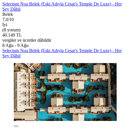
Selectum Noa Belek (Eski Adıyla Cesar's Temple De Luxe) - Her
Şey Dâhil
Belek
7,0/10
İyi
(8 yorum)
40.149 TL
vergiler ve ücretler dâhildir
8 Ağu - 9 Ağu
Selectum Noa Belek (Eski Adıyla Cesar's Temple De Luxe) - Her
Şey Dâhil