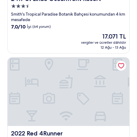
3.5
yıldızlı
Smith's Tropical Paradise Botanik Bahçesi konumundan 4 km
konaklama
mesafede
yeri
10
7,0/10
İyi
(64 yorum)
üzerinden
Güncel
17.071 TL
7.0,
fiyat:
İyi,
vergiler ve ücretler dâhildir
17.071 TL
12 Ağu - 13 Ağu
(64
yorum)
2022 Red 4Runner
2022 Red 4Runner
2022 Red 4Runner