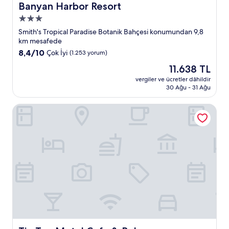
Banyan Harbor Resort
Banyan Harbor Resort
3.0
yıldızlı
Smith's Tropical Paradise Botanik Bahçesi konumundan 9,8
konaklama
km mesafede
yeri
10
8,4/10
Çok İyi
(1.253 yorum)
üzerinden
Güncel
11.638 TL
8.4,
fiyat:
Çok
vergiler ve ücretler dâhildir
11.638 TL
30 Ağu - 31 Ağu
İyi,
(1.253
yorum)
Tip Top Motel Cafe & Bakery