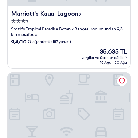
Marriott's Kauai Lagoons
Marriott's Kauai Lagoons
3.5
yıldızlı
Smith's Tropical Paradise Botanik Bahçesi konumundan 9,3
konaklama
km mesafede
yeri
10
9,4/10
Olağanüstü
(157 yorum)
üzerinden
Güncel
35.635 TL
9.4,
fiyat:
Olağanüstü,
vergiler ve ücretler dâhildir
35.635 TL
19 Ağu - 20 Ağu
(157
yorum)
The Royal Sonesta Kaua'i Resort Lihue