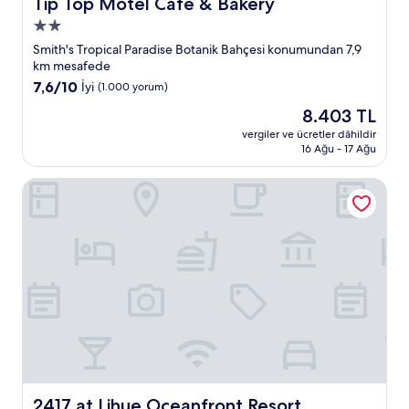
Tip Top Motel Cafe & Bakery
Tip Top Motel Cafe & Bakery
2.0
yıldızlı
Smith's Tropical Paradise Botanik Bahçesi konumundan 7,9
konaklama
km mesafede
yeri
10
7,6/10
İyi
(1.000 yorum)
üzerinden
Güncel
8.403 TL
7.6,
fiyat:
İyi,
vergiler ve ücretler dâhildir
8.403 TL
16 Ağu - 17 Ağu
(1.000
yorum)
2417 at Lihue Oceanfront Resort
2417 at Lihue Oceanfront Resort
2417 at Lihue Oceanfront Resort