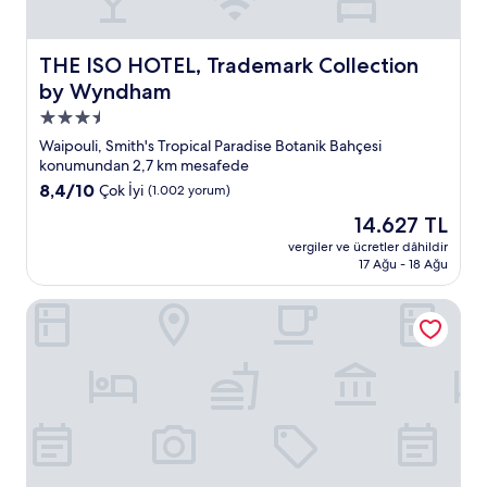
THE ISO HOTEL, Trademark Collection by Wyndham
THE ISO HOTEL, Trademark Collection
by Wyndham
3.5
yıldızlı
Waipouli, Smith's Tropical Paradise Botanik Bahçesi
konaklama
konumundan 2,7 km mesafede
yeri
10
8,4/10
Çok İyi
(1.002 yorum)
üzerinden
Güncel
14.627 TL
8.4,
fiyat:
Çok
vergiler ve ücretler dâhildir
14.627 TL
17 Ağu - 18 Ağu
İyi,
(1.002
yorum)
Plantation Hale Suites