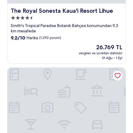
The Royal Sonesta Kaua'i Resort Lihue
The Royal Sonesta Kaua'i Resort Lihue
4.5
yıldızlı
Smith's Tropical Paradise Botanik Bahçesi konumundan 9,3
konaklama
km mesafede
yeri
10
9,2/10
Harika
(1.293 yorum)
üzerinden
Güncel
26.769 TL
9.2,
fiyat:
Harika,
vergiler ve ücretler dâhildir
26.769 TL
31 Ağu - 1 Eyl
(1.293
yorum)
Kaua'i Palms Hotel