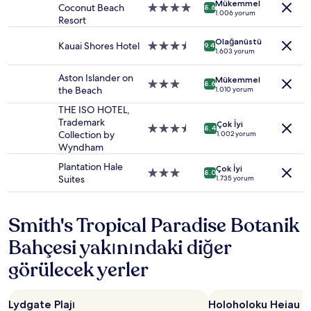
Mükemmel
müsaitlik
Coconut Beach
4.0
8.6
1.006 yorum
değişiklik
Resort
yıldızlı
gösterebilir.
konaklama
Olağanüstü
Ek
yeri
Kauai Shores Hotel
3.5
9.4
1.603 yorum
koşullar
yıldızlı
geçerli
konaklama
Aston Islander on
Mükemmel
olabilir.
yeri
3.0
8.6
the Beach
1.010 yorum
yıldızlı
konaklama
THE ISO HOTEL,
yeri
Trademark
Çok İyi
3.5
8.4
Collection by
1.002 yorum
yıldızlı
Wyndham
konaklama
yeri
Plantation Hale
Çok İyi
3.0
8.0
Suites
1.735 yorum
yıldızlı
konaklama
yeri
Smith's Tropical Paradise Botanik
Bahçesi yakınındaki diğer
görülecek yerler
Lydgate Plajı
Holoholoku Heiau