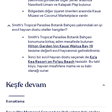
yakınında görülecek diğer yerler arasında
Nawiliwili Limanı ve Kalapaki Plajı bulunur.
Bölgedeki diğer ziyaret önerileri arasında Kauai
Müzesi ve Coconut Marketplace vardır.
Smith's Tropical Paradise Botanik Bahçesi yakınındaki en iyi
evcil hayvan dostu oteller hangileri?
Smith's Tropical Paradise Botanik Bahçesi
konumuna birkaç adım mesafede bulunan
Hilton Garden Inn Kauai Wailua Bay, HI
tesisine değerli evcil hayvanınızı getirebilirsiniz.
İkinci bir evcil hayvan dostu seçenek de
Ko'a
Kea Resort on Po'ipu Beach
tesisidir. Bu tatil
köyü, hayvan misafirlere mama ve su kabı
olanağı sunar.
Keşfe devam
Konaklama