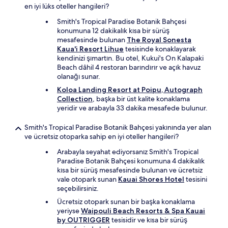
en iyi lüks oteller hangileri?
Smith's Tropical Paradise Botanik Bahçesi
konumuna 12 dakikalık kısa bir sürüş
mesafesinde bulunan
The Royal Sonesta
Kaua'i Resort Lihue
tesisinde konaklayarak
kendinizi şımartın. Bu otel, Kukui's On Kalapaki
Beach dâhil 4 restoran barındırır ve açık havuz
olanağı sunar.
Koloa Landing Resort at Poipu, Autograph
Collection
, başka bir üst kalite konaklama
yeridir ve arabayla 33 dakika mesafede bulunur.
Smith's Tropical Paradise Botanik Bahçesi yakınında yer alan
ve ücretsiz otoparka sahip en iyi oteller hangileri?
Arabayla seyahat ediyorsanız Smith's Tropical
Paradise Botanik Bahçesi konumuna 4 dakikalık
kısa bir sürüş mesafesinde bulunan ve ücretsiz
vale otopark sunan
Kauai Shores Hotel
tesisini
seçebilirsiniz.
Ücretsiz otopark sunan bir başka konaklama
yeriyse
Waipouli Beach Resorts & Spa Kauai
by OUTRIGGER
tesisidir ve kısa bir sürüş