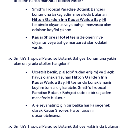
otellerin harika manzaralı odaları vardır?
Smith's Tropical Paradise Botanik Bahçesi
konumuna birkaç adım mesafede bulunan
Hilton Garden Inn Kauai Wailua Bay, HI
tesisinde okyanus veya bahçe manzarası olan
odaların keyfini çıkarın.
Kauai Shores Hotel
tesisi de önerilir ve
okyanus veya bahçe manzarası olan odaları
vardır.
Smith's Tropical Paradise Botanik Bahçesi konumuna yakın
olan en iyi aile otelleri hangileri?
Ücretsiz beşik, plaj (doğrudan erişim) ve 2 açık
havuz olanakları sunan
Hilton Garden Inn
Kauai Wailua Bay, HI
tesisinde konaklamanın
keyfini tüm aile çıkarabilir. Smith's Tropical
Paradise Botanik Bahçesi sadece birkaç adım
mesafede bulunur.
Aile seyahatiniz için bir başka harika seçenek
olarak
Kauai Shores Hotel
tesisini
düşünebilirsiniz.
Smith's Tropical Paradise Botanik Bahçesi yakınında bulunan