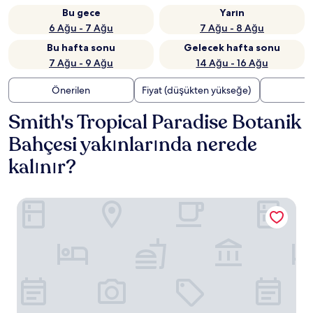
Bu gece
Yarın
6 Ağu - 7 Ağu
7 Ağu - 8 Ağu
Bu hafta sonu
Gelecek hafta sonu
7 Ağu - 9 Ağu
14 Ağu - 16 Ağu
Önerilen
Fiyat (düşükten yükseğe)
U
Smith's Tropical Paradise Botanik
Bahçesi yakınlarında nerede
kalınır?
Sheraton Kauai Coconut Beach Resort