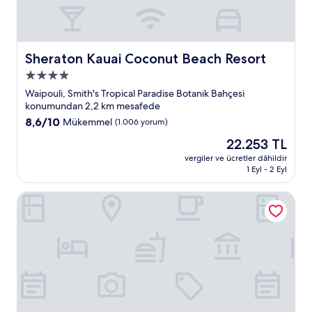
Sheraton Kauai Coconut Beach Resort
Sheraton Kauai Coconut Beach Resort
4.0
yıldızlı
Waipouli, Smith's Tropical Paradise Botanik Bahçesi
konaklama
konumundan 2,2 km mesafede
yeri
10
8,6/10
Mükemmel
(1.006 yorum)
üzerinden
Güncel
22.253 TL
8.6,
fiyat:
Mükemmel,
vergiler ve ücretler dâhildir
22.253 TL
1 Eyl - 2 Eyl
(1.006
yorum)
Kauai Shores Hotel