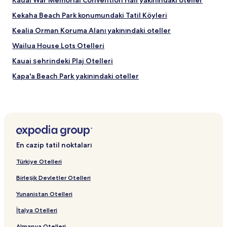
Kauai War Memorial Convention Hall yakınındaki oteller
Kekaha Beach Park konumundaki Tatil Köyleri
Kealia Orman Koruma Alanı yakınındaki oteller
Wailua House Lots Otelleri
Kauai şehrindeki Plaj Otelleri
Kapa'a Beach Park yakınındaki oteller
Kipu Kai Plajı yakınındaki Ekonomik Oteller
Kapaa Shopping Center yakınındaki oteller
Poipu şehrindeki Lüks Oteller
Kapaa şehrindeki Mutfaklı Oteller
En cazip tatil noktaları
Kamokila Havai Köyü yakınındaki oteller
Türkiye Otelleri
Kipu Kai Plajı yakınındaki Plaj Otelleri
Birleşik Devletler Otelleri
Nawiliwili Park yakınındaki oteller
Yunanistan Otelleri
Coconut Marketplace yakınındaki oteller
İtalya Otelleri
Lihue şehrindeki İş Otelleri
Almanya Otelleri