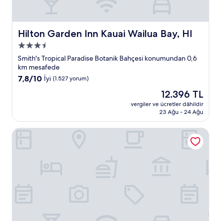
Hilton Garden Inn Kauai Wailua Bay, HI
Hilton Garden Inn Kauai Wailua Bay, HI
3.5
yıldızlı
Smith's Tropical Paradise Botanik Bahçesi konumundan 0,6
konaklama
km mesafede
yeri
10
7,8/10
İyi
(1.527 yorum)
üzerinden
Güncel
12.396 TL
7.8,
fiyat:
İyi,
vergiler ve ücretler dâhildir
12.396 TL
23 Ağu - 24 Ağu
(1.527
yorum)
Hotel Coral Reef