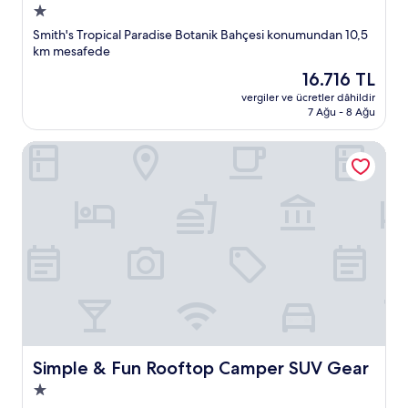
1.0
yıldızlı
Smith's Tropical Paradise Botanik Bahçesi konumundan 10,5
konaklama
km mesafede
yeri
Güncel
16.716 TL
fiyat:
vergiler ve ücretler dâhildir
16.716 TL
7 Ağu - 8 Ağu
Simple & Fun Rooftop Camper SUV Gear
Simple & Fun Rooftop Camper SUV Gear
Simple & Fun Rooftop Camper SUV Gear
1.0