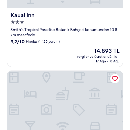
Kauai Inn
Kauai Inn
3.0
yıldızlı
Smith's Tropical Paradise Botanik Bahçesi konumundan 10,8
konaklama
km mesafede
yeri
10
9,2/10
Harika
(1.425 yorum)
üzerinden
Güncel
14.893 TL
9.2,
fiyat:
Harika,
vergiler ve ücretler dâhildir
14.893 TL
17 Ağu - 18 Ağu
(1.425
yorum)
Marriott's Kauai Lagoons