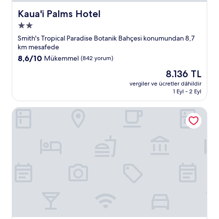
Kaua'i Palms Hotel
Kaua'i Palms Hotel
2.0
yıldızlı
Smith's Tropical Paradise Botanik Bahçesi konumundan 8,7
konaklama
km mesafede
yeri
10
8,6/10
Mükemmel
(842 yorum)
üzerinden
Güncel
8.136 TL
8.6,
fiyat:
Mükemmel,
vergiler ve ücretler dâhildir
8.136 TL
1 Eyl - 2 Eyl
(842
yorum)
OUTRIGGER Kauaʻi Beach Resort & Spa