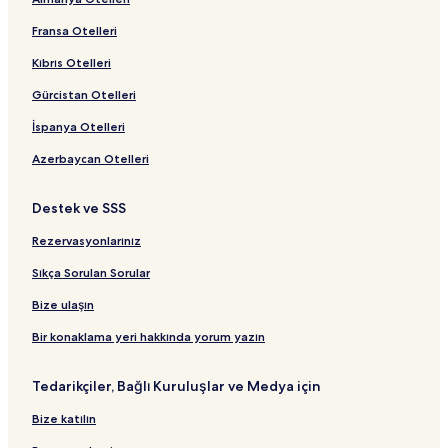
Kadavul Hindu Tapınağı yakınındaki oteller
Wailua şehrindeki Plaj Otelleri
Fransa Otelleri
Ho'opi'i Falls yakınındaki oteller
Kıbrıs Otelleri
Wailua Homesteads Otelleri
Gürcistan Otelleri
Lihue şehrindeki Plaj Otelleri
İspanya Otelleri
Kipu Kai Plajı yakınındaki Golf Otelleri
Azerbaycan Otelleri
Koloa şehrindeki Aile Dostu Oteller
Destek ve SSS
Nounou Mountain yakınındaki oteller
Kauai İlçesi Otelleri
Rezervasyonlarınız
Nawiliwili Plajı Konumundaki 3 Yıldızlı Oteller
Sıkça Sorulan Sorular
Kapaa Otelleri
Bize ulaşın
Sleeping Giant Yürüyüş Patikası yakınındaki oteller
Bir konaklama yeri hakkında yorum yazın
Kapaa şehrindeki Havuzlu Oteller
Tedarikçiler, Bağlı Kuruluşlar ve Medya için
Kekaha Beach Park yakınındaki Golf Otelleri
Bize katılın
Kekaha Beach Park Konumundaki 5 Yıldızlı Oteller