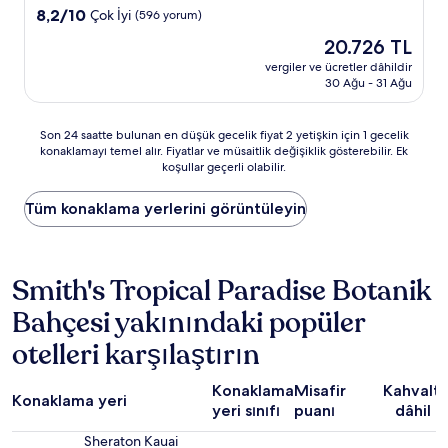
yeri
10
8,2/10
Çok İyi
(596 yorum)
üzerinden
Güncel
20.726 TL
8.2,
fiyat:
Çok
vergiler ve ücretler dâhildir
20.726 TL
30 Ağu - 31 Ağu
İyi,
(596
yorum)
Son
Son 24 saatte bulunan en düşük gecelik fiyat 2 yetişkin için 1 gecelik
konaklamayı temel alır. Fiyatlar ve müsaitlik değişiklik gösterebilir. Ek
24
koşullar geçerli olabilir.
saatte
bulunan
en
Tüm konaklama yerlerini görüntüleyin
düşük
gecelik
fiyat
2
Smith's Tropical Paradise Botanik
yetişkin
Bahçesi yakınındaki popüler
için
1
otelleri karşılaştırın
gecelik
konaklamayı
temel
Konaklama
Misafir
Kahvaltı
Konaklama yeri
alır.
yeri sınıfı
puanı
dâhil
Fiyatlar
ve
Sheraton Kauai