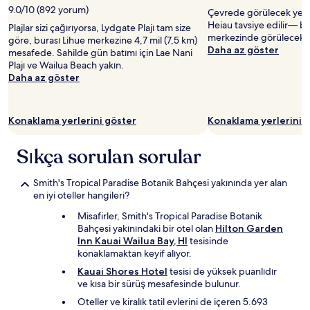
9.0/10 (892 yorum)
Çevrede görülecek yerle
Heiau tavsiye edilir— bu
Plajlar sizi çağırıyorsa, Lydgate Plajı tam size
merkezinde görülecek ye
göre, burası Lihue merkezine 4,7 mil (7,5 km)
Daha az göster
mesafede. Sahilde gün batımı için Lae Nani
Plajı ve Wailua Beach yakın.
Daha az göster
Konaklama yerlerini göster
Konaklama yerlerini 
Sıkça sorulan sorular
Smith's Tropical Paradise Botanik Bahçesi yakınında yer alan
en iyi oteller hangileri?
Misafirler, Smith's Tropical Paradise Botanik
Bahçesi yakınındaki bir otel olan
Hilton Garden
Inn Kauai Wailua Bay, HI
tesisinde
konaklamaktan keyif alıyor.
Kauai Shores Hotel
tesisi de yüksek puanlıdır
ve kısa bir sürüş mesafesinde bulunur.
Oteller ve kiralık tatil evlerini de içeren 5.693