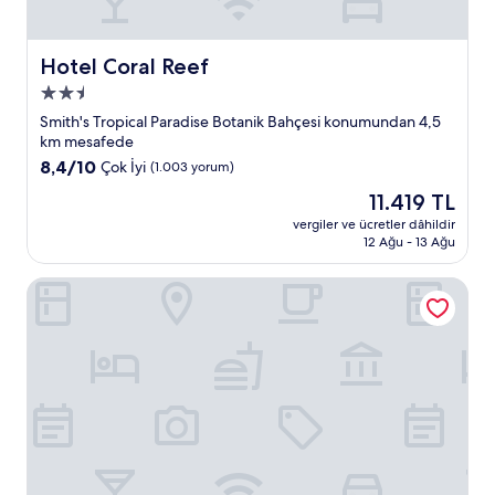
Hotel Coral Reef
Hotel Coral Reef
2.5
yıldızlı
Smith's Tropical Paradise Botanik Bahçesi konumundan 4,5
konaklama
km mesafede
yeri
10
8,4/10
Çok İyi
(1.003 yorum)
üzerinden
Güncel
11.419 TL
8.4,
fiyat:
Çok
vergiler ve ücretler dâhildir
11.419 TL
12 Ağu - 13 Ağu
İyi,
(1.003
yorum)
Kauai Inn