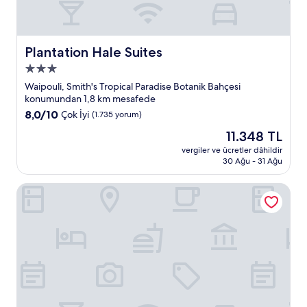
Plantation Hale Suites
Plantation Hale Suites
3.0
yıldızlı
Waipouli, Smith's Tropical Paradise Botanik Bahçesi
konaklama
konumundan 1,8 km mesafede
yeri
10
8,0/10
Çok İyi
(1.735 yorum)
üzerinden
Güncel
11.348 TL
8.0,
fiyat:
Çok
vergiler ve ücretler dâhildir
11.348 TL
30 Ağu - 31 Ağu
İyi,
(1.735
yorum)
Hilton Garden Inn Kauai Wailua Bay, HI