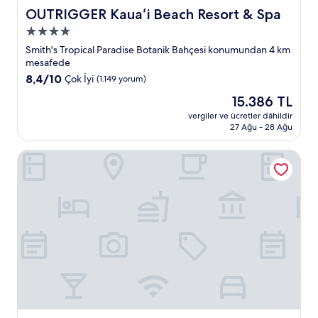
OUTRIGGER Kauaʻi Beach Resort & Spa
OUTRIGGER Kauaʻi Beach Resort & Spa
4.0
yıldızlı
Smith's Tropical Paradise Botanik Bahçesi konumundan 4 km
konaklama
mesafede
yeri
10
8,4/10
Çok İyi
(1.149 yorum)
üzerinden
Güncel
15.386 TL
8.4,
fiyat:
Çok
vergiler ve ücretler dâhildir
15.386 TL
27 Ağu - 28 Ağu
İyi,
(1.149
yorum)
Banyan Harbor Resort