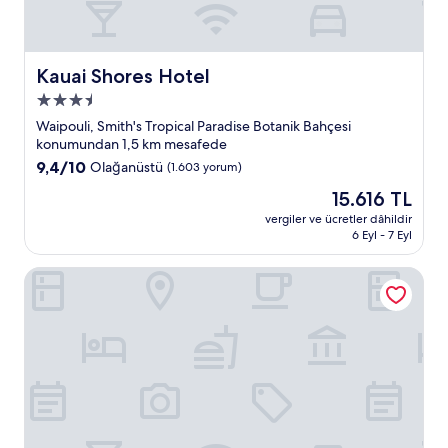
Kauai Shores Hotel
Kauai Shores Hotel
3.5
yıldızlı
Waipouli, Smith's Tropical Paradise Botanik Bahçesi
konaklama
konumundan 1,5 km mesafede
yeri
10
9,4/10
Olağanüstü
(1.603 yorum)
üzerinden
Güncel
15.616 TL
9.4,
fiyat:
Olağanüstü,
vergiler ve ücretler dâhildir
15.616 TL
6 Eyl - 7 Eyl
(1.603
yorum)
Aston Islander on the Beach