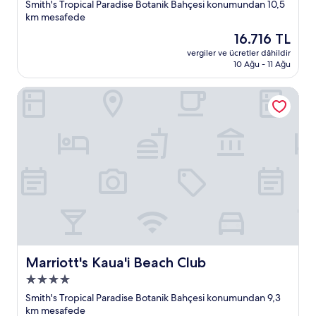
yıldızlı
Smith's Tropical Paradise Botanik Bahçesi konumundan 10,5
konaklama
km mesafede
yeri
Güncel
16.716 TL
fiyat:
vergiler ve ücretler dâhildir
16.716 TL
10 Ağu - 11 Ağu
Marriott's Kaua'i Beach Club
Marriott's Kaua'i Beach Club
Marriott's Kaua'i Beach Club
4.0
yıldızlı
Smith's Tropical Paradise Botanik Bahçesi konumundan 9,3
konaklama
km mesafede