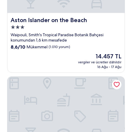
Aston Islander on the Beach
Aston Islander on the Beach
3.0
yıldızlı
Waipouli, Smith's Tropical Paradise Botanik Bahçesi
konaklama
konumundan 1,6 km mesafede
yeri
10
8,6/10
Mükemmel
(1.010 yorum)
üzerinden
Güncel
14.457 TL
8.6,
fiyat:
Mükemmel,
vergiler ve ücretler dâhildir
14.457 TL
16 Ağu - 17 Ağu
(1.010
yorum)
THE ISO HOTEL, Trademark Collection by Wyndham