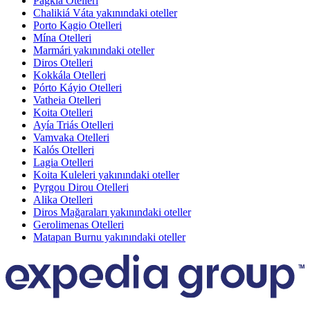
Pagkia Otelleri
Chalikiá Váta yakınındaki oteller
Porto Kagio Otelleri
Mína Otelleri
Marmári yakınındaki oteller
Diros Otelleri
Kokkála Otelleri
Pórto Káyio Otelleri
Vatheia Otelleri
Koita Otelleri
Ayía Triás Otelleri
Vamvaka Otelleri
Kalós Otelleri
Lagia Otelleri
Koita Kuleleri yakınındaki oteller
Pyrgou Dirou Otelleri
Alika Otelleri
Diros Mağaraları yakınındaki oteller
Gerolimenas Otelleri
Matapan Burnu yakınındaki oteller