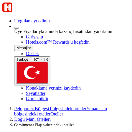
Uygulamayı edinin
Üye Fiyatlarıyla anında kazanç fırsatından yararlanın
Giriş yap
Hotels.com™ Rewards'u keşfedin
Mesajlar
Destek
Türkçe · TRY · TR
Konaklama yerinizi kaydedin
Seyahatler
Görüş bildir
Peloponez Bölgesi bölgesindeki oteller
Yunanistan
bölgesindeki oteller
Oteller
Doğu Mani Otelleri
Gerolimenas Plajı yakınındaki oteller