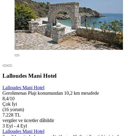
Lalloudes Mani Hotel
Lalloudes Mani Hotel
Gerolimenas Plajı konumundan 10,2 km mesafede
8,4/10
Çok İyi
(16 yorum)
7.228 TL
vergiler ve ücretler dâhildir
3 Eyl - 4 Eyl
Lalloudes Mani Hotel