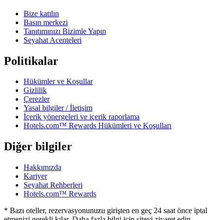
Bize katılın
Basın merkezi
Tanıtımınızı Bizimle Yapın
Seyahat Acenteleri
Politikalar
Hükümler ve Koşullar
Gizlilik
Çerezler
Yasal bilgiler / İletişim
İçerik yönergeleri ve içerik raporlama
Hotels.com™ Rewards Hükümleri ve Koşulları
Diğer bilgiler
Hakkımızda
Kariyer
Seyahat Rehberleri
Hotels.com™ Rewards
* Bazı oteller, rezervasyonunuzu girişten en geç 24 saat önce iptal
etmenizi gerekli kılar. Daha fazla bilgi için siteyi ziyaret edin.