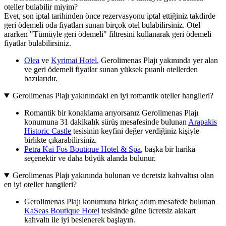
oteller bulabilir miyim?
Evet, son iptal tarihinden önce rezervasyonu iptal ettiğiniz takdirde
geri ödemeli oda fiyatları sunan birçok otel bulabilirsiniz. Otel
ararken "Tümüyle geri ödemeli" filtresini kullanarak geri ödemeli
fiyatlar bulabilirsiniz.
Olea
ve
Kyrimai Hotel
, Gerolimenas Plajı yakınında yer alan
ve geri ödemeli fiyatlar sunan yüksek puanlı otellerden
bazılarıdır.
Gerolimenas Plajı yakınındaki en iyi romantik oteller hangileri?
Romantik bir konaklama arıyorsanız Gerolimenas Plajı
konumuna 31 dakikalık sürüş mesafesinde bulunan
Arapakis
Historic Castle
tesisinin keyfini değer verdiğiniz kişiyle
birlikte çıkarabilirsiniz.
Petra Kai Fos Boutique Hotel & Spa
, başka bir harika
seçenektir ve daha büyük alanda bulunur.
Gerolimenas Plajı yakınında bulunan ve ücretsiz kahvaltısı olan
en iyi oteller hangileri?
Gerolimenas Plajı konumuna birkaç adım mesafede bulunan
KaSeas Boutique Hotel
tesisinde güne ücretsiz alakart
kahvaltı ile iyi beslenerek başlayın.