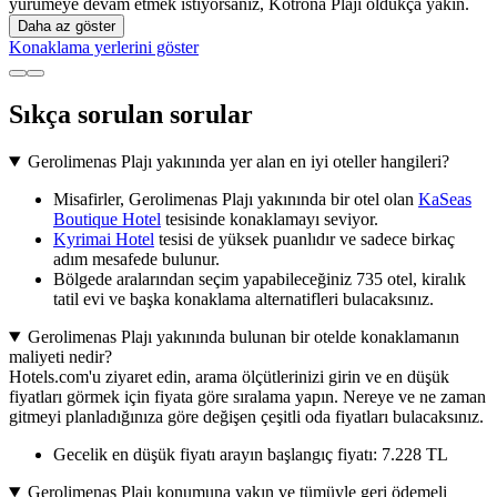
yürümeye devam etmek istiyorsanız, Kotrona Plajı oldukça yakın.
Daha az göster
Konaklama yerlerini göster
Sıkça sorulan sorular
Gerolimenas Plajı yakınında yer alan en iyi oteller hangileri?
Misafirler, Gerolimenas Plajı yakınında bir otel olan
KaSeas
Boutique Hotel
tesisinde konaklamayı seviyor.
Kyrimai Hotel
tesisi de yüksek puanlıdır ve sadece birkaç
adım mesafede bulunur.
Bölgede aralarından seçim yapabileceğiniz 735 otel, kiralık
tatil evi ve başka konaklama alternatifleri bulacaksınız.
Gerolimenas Plajı yakınında bulunan bir otelde konaklamanın
maliyeti nedir?
Hotels.com'u ziyaret edin, arama ölçütlerinizi girin ve en düşük
fiyatları görmek için fiyata göre sıralama yapın. Nereye ve ne zaman
gitmeyi planladığınıza göre değişen çeşitli oda fiyatları bulacaksınız.
Gecelik en düşük fiyatı arayın başlangıç fiyatı: 7.228 TL
Gerolimenas Plajı konumuna yakın ve tümüyle geri ödemeli