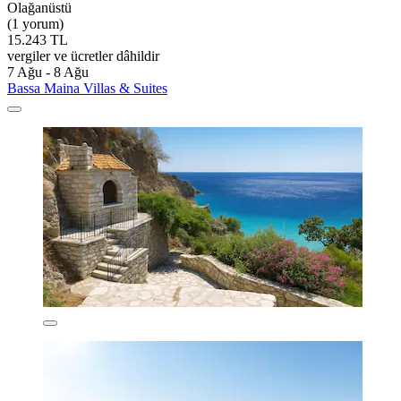
Olağanüstü
(1 yorum)
15.243 TL
vergiler ve ücretler dâhildir
7 Ağu - 8 Ağu
Bassa Maina Villas & Suites