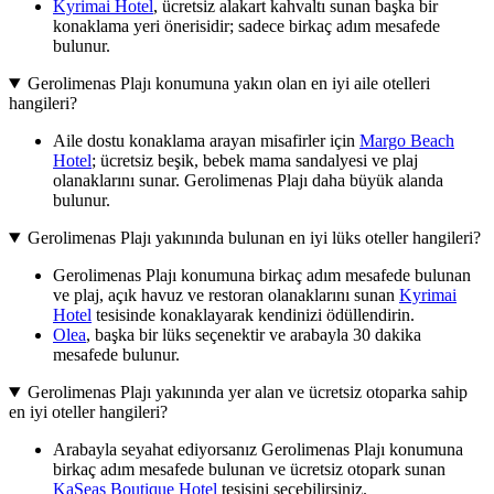
Kyrimai Hotel
, ücretsiz alakart kahvaltı sunan başka bir
konaklama yeri önerisidir; sadece birkaç adım mesafede
bulunur.
Gerolimenas Plajı konumuna yakın olan en iyi aile otelleri
hangileri?
Aile dostu konaklama arayan misafirler için
Margo Beach
Hotel
; ücretsiz beşik, bebek mama sandalyesi ve plaj
olanaklarını sunar. Gerolimenas Plajı daha büyük alanda
bulunur.
Gerolimenas Plajı yakınında bulunan en iyi lüks oteller hangileri?
Gerolimenas Plajı konumuna birkaç adım mesafede bulunan
ve plaj, açık havuz ve restoran olanaklarını sunan
Kyrimai
Hotel
tesisinde konaklayarak kendinizi ödüllendirin.
Olea
, başka bir lüks seçenektir ve arabayla 30 dakika
mesafede bulunur.
Gerolimenas Plajı yakınında yer alan ve ücretsiz otoparka sahip
en iyi oteller hangileri?
Arabayla seyahat ediyorsanız Gerolimenas Plajı konumuna
birkaç adım mesafede bulunan ve ücretsiz otopark sunan
KaSeas Boutique Hotel
tesisini seçebilirsiniz.