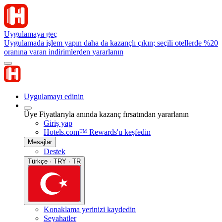
Uygulamaya geç
Uygulamada işlem yapın daha da kazançlı çıkın; seçili otellerde %20
oranına varan indirimlerden yararlanın
Uygulamayı edinin
Üye Fiyatlarıyla anında kazanç fırsatından yararlanın
Giriş yap
Hotels.com™ Rewards'u keşfedin
Mesajlar
Destek
Türkçe · TRY · TR
Konaklama yerinizi kaydedin
Seyahatler