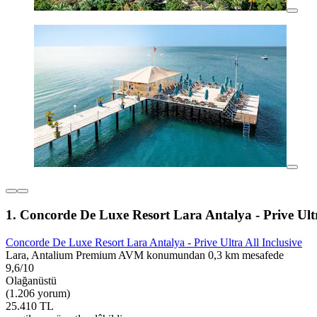
1. Concorde De Luxe Resort Lara Antalya - Prive Ultr
Concorde De Luxe Resort Lara Antalya - Prive Ultra All Inclusive
Lara, Antalium Premium AVM konumundan 0,3 km mesafede
9,6/10
Olağanüstü
(1.206 yorum)
25.410 TL