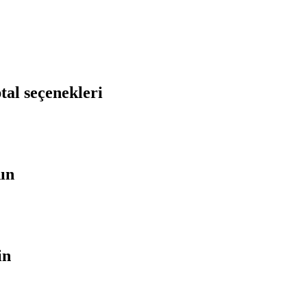
tal seçenekleri
nın
in