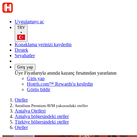
Uygulamayı aç
TRY
•
Konaklama yerinizi kaydedin
Destek
Seyahatler
Giriş yap
Üye Fiyatlarıyla anında kazanç fırsatından yararlanın
Giriş yap
Hotels.com™ Rewards'u keşfedin
Görüş bildir
Oteller
Antalium Premium AVM yakınındaki oteller
Antalya Otelleri
Antalya bölgesindeki oteller
Türkiye bölgesindeki oteller
Oteller