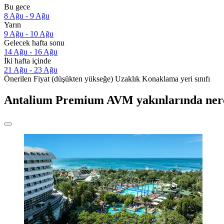
Bu gece
8 Ağu - 9 Ağu
Yarın
9 Ağu - 10 Ağu
Gelecek hafta sonu
14 Ağu - 16 Ağu
İki hafta içinde
21 Ağu - 23 Ağu
Önerilen
Fiyat (düşükten yükseğe)
Uzaklık
Konaklama yeri sınıfı
Antalium Premium AVM yakınlarında nere