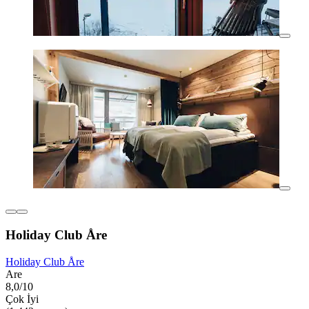
Holiday Club Åre
Holiday Club Åre
Are
8,0/10
Çok İyi