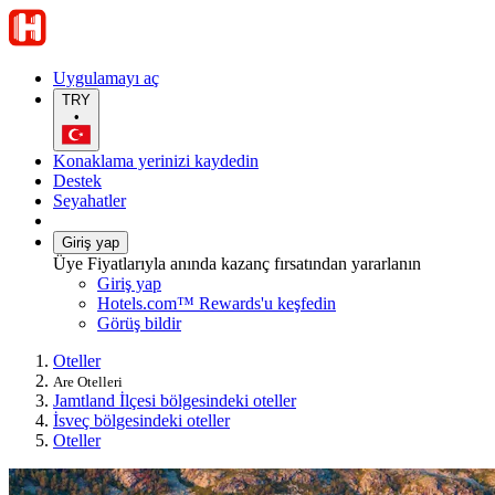
Uygulamayı aç
TRY
•
Konaklama yerinizi kaydedin
Destek
Seyahatler
Giriş yap
Üye Fiyatlarıyla anında kazanç fırsatından yararlanın
Giriş yap
Hotels.com™ Rewards'u keşfedin
Görüş bildir
Oteller
Are Otelleri
Jamtland İlçesi bölgesindeki oteller
İsveç bölgesindeki oteller
Oteller