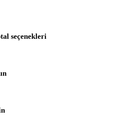
tal seçenekleri
nın
in