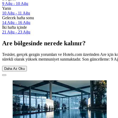
9 Ağu - 10 Ağu
Yarın
10 Ağu - 11 Ağu
Gelecek hafta sonu
14 Ağu - 16 Ağu
İki hafta içinde
21 Ağu - 23 Ağu
Are bölgesinde nerede kalınır?
Tesisler, gerçek gezgin yorumları ve Hotels.com üzerinden Are için k
sürekli olarak yüksek memnuniyet sunmaktadır. Son güncelleme:
9 A
Daha Az Oku