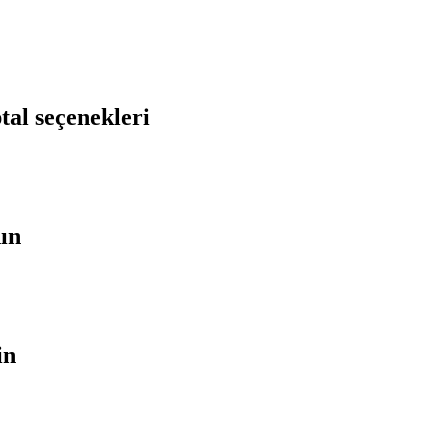
tal seçenekleri
nın
in