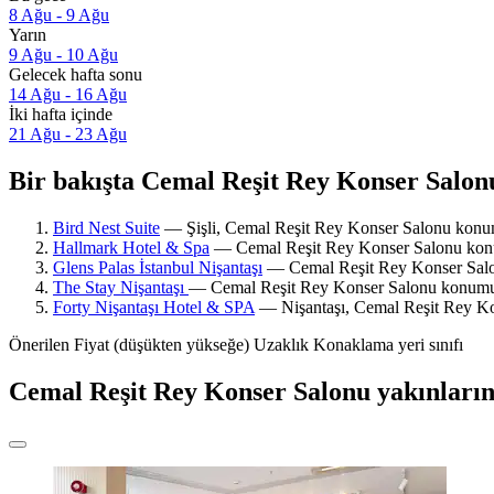
8 Ağu - 9 Ağu
Yarın
9 Ağu - 10 Ağu
Gelecek hafta sonu
14 Ağu - 16 Ağu
İki hafta içinde
21 Ağu - 23 Ağu
Bir bakışta Cemal Reşit Rey Konser Salonu 
Bird Nest Suite
— Şişli, Cemal Reşit Rey Konser Salonu konumu
Hallmark Hotel & Spa
— Cemal Reşit Rey Konser Salonu konumu
Glens Palas İstanbul Nişantaşı
— Cemal Reşit Rey Konser Salon
The Stay Nişantaşı
— Cemal Reşit Rey Konser Salonu konumunda
Forty Nişantaşı Hotel & SPA
— Nişantaşı, Cemal Reşit Rey Kon
Önerilen
Fiyat (düşükten yükseğe)
Uzaklık
Konaklama yeri sınıfı
Cemal Reşit Rey Konser Salonu yakınların