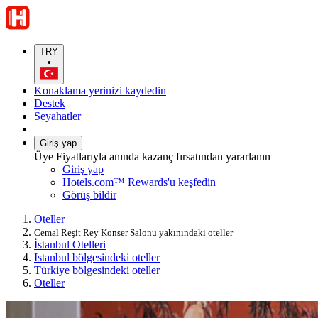
TRY
•
Konaklama yerinizi kaydedin
Destek
Seyahatler
Giriş yap
Üye Fiyatlarıyla anında kazanç fırsatından yararlanın
Giriş yap
Hotels.com™ Rewards'u keşfedin
Görüş bildir
Oteller
Cemal Reşit Rey Konser Salonu yakınındaki oteller
İstanbul Otelleri
Istanbul bölgesindeki oteller
Türkiye bölgesindeki oteller
Oteller