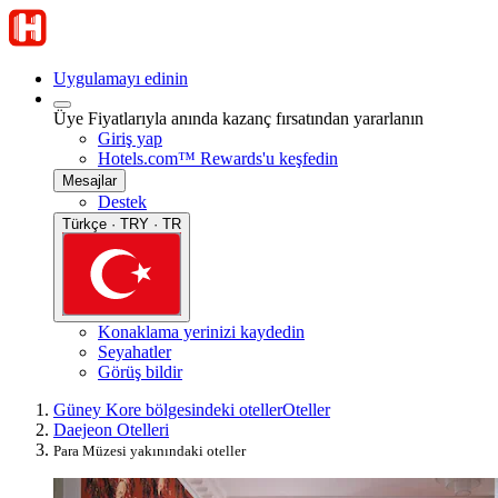
Uygulamayı edinin
Üye Fiyatlarıyla anında kazanç fırsatından yararlanın
Giriş yap
Hotels.com™ Rewards'u keşfedin
Mesajlar
Destek
Türkçe · TRY · TR
Konaklama yerinizi kaydedin
Seyahatler
Görüş bildir
Güney Kore bölgesindeki oteller
Oteller
Daejeon Otelleri
Para Müzesi yakınındaki oteller