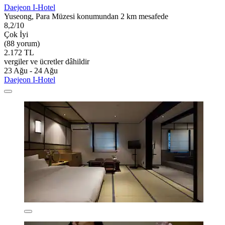
Daejeon I-Hotel
Yuseong, Para Müzesi konumundan 2 km mesafede
8,2/10
Çok İyi
(88 yorum)
2.172 TL
vergiler ve ücretler dâhildir
23 Ağu - 24 Ağu
Daejeon I-Hotel