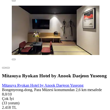
Mitasuya Ryokan Hotel by Anook Daejeon Yuseong
Mitasuya Ryokan Hotel by Anook Daejeon Yuseong
Bongmyeong-dong, Para Müzesi konumundan 2,6 km mesafede
8,0/10
Çok İyi
(33 yorum)
2.418 TL