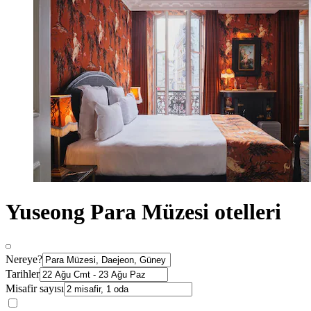
Yuseong Para Müzesi otelleri
Nereye?
Tarihler
Misafir sayısı