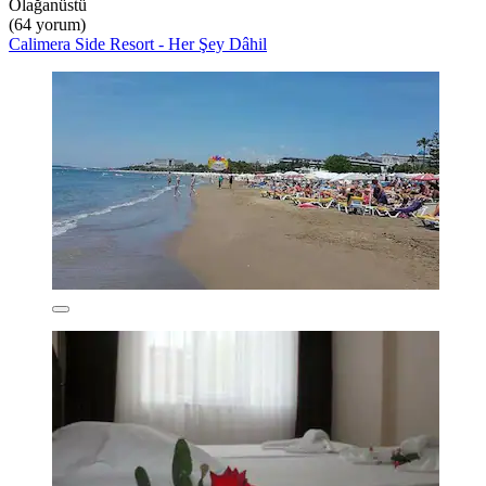
Olağanüstü
(64 yorum)
Calimera Side Resort - Her Şey Dâhil