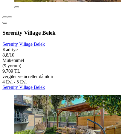
Serenity Village Belek
Serenity Village Belek
Kadriye
8,8/10
Mükemmel
(9 yorum)
9.709 TL
vergiler ve ücretler dâhildir
4 Eyl - 5 Eyl
Serenity Village Belek