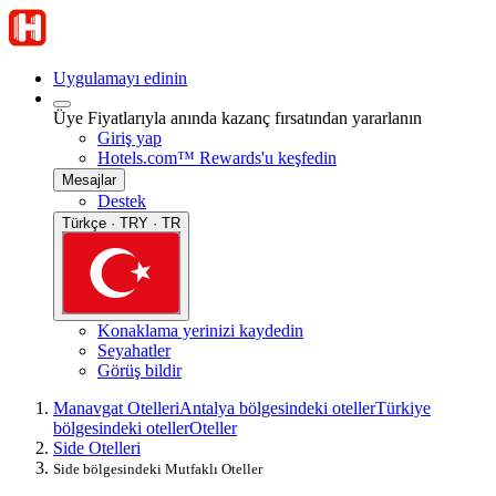
Uygulamayı edinin
Üye Fiyatlarıyla anında kazanç fırsatından yararlanın
Giriş yap
Hotels.com™ Rewards'u keşfedin
Mesajlar
Destek
Türkçe · TRY · TR
Konaklama yerinizi kaydedin
Seyahatler
Görüş bildir
Manavgat Otelleri
Antalya bölgesindeki oteller
Türkiye
bölgesindeki oteller
Oteller
Side Otelleri
Side bölgesindeki Mutfaklı Oteller