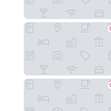
Radisson Blu Hotel London Stansted Airport
Hampton by Hilton London Stansted Airport