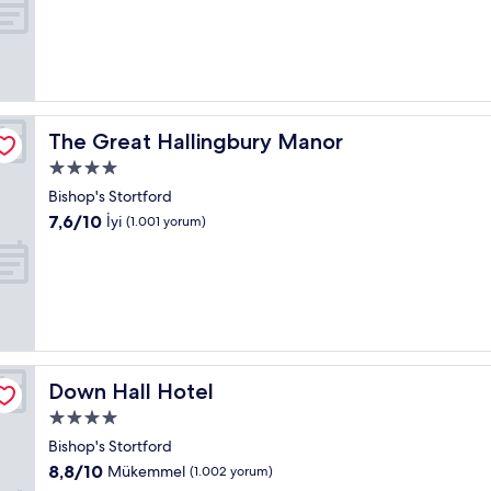
9.0,
Harika,
(5.531
yorum)
The Great Hallingbury Manor
The Great Hallingbury Manor
4.0
yıldızlı
Bishop's Stortford
konaklama
10
7,6/10
İyi
(1.001 yorum)
yeri
üzerinden
7.6,
İyi,
(1.001
yorum)
Down Hall Hotel
Down Hall Hotel
4.0
yıldızlı
Bishop's Stortford
konaklama
10
8,8/10
Mükemmel
(1.002 yorum)
yeri
üzerinden