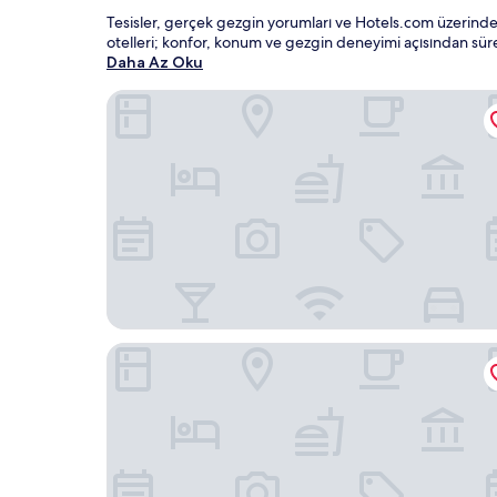
Tesisler, gerçek gezgin yorumları ve Hotels.com üzerinden
otelleri; konfor, konum ve gezgin deneyimi açısından s
Daha Az Oku
The Tower Hotel, by Thistle
Novotel London Stansted Airport