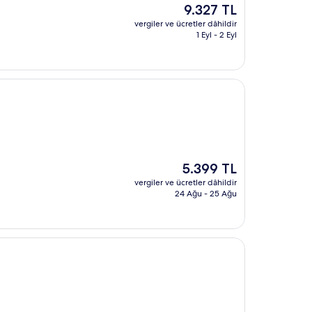
Güncel
9.327 TL
fiyat:
vergiler ve ücretler dâhildir
9.327 TL
1 Eyl - 2 Eyl
Güncel
5.399 TL
fiyat:
vergiler ve ücretler dâhildir
5.399 TL
24 Ağu - 25 Ağu