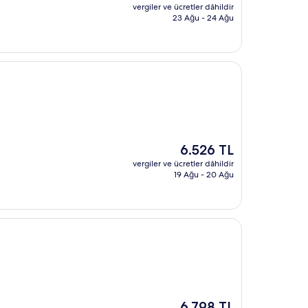
fiyat:
vergiler ve ücretler dâhildir
5.068 TL
23 Ağu - 24 Ağu
Güncel
6.526 TL
fiyat:
vergiler ve ücretler dâhildir
6.526 TL
19 Ağu - 20 Ağu
t
Güncel
6.798 TL