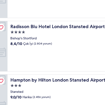
Mükemmel,
(1.273
yorum)
Radisson Blu Hotel London Stansted Airport
Radisson Blu Hotel London Stansted Airport
4.0
yıldızlı
Bishop's Stortford
konaklama
10
8,4/10
Çok İyi
(2.804 yorum)
yeri
üzerinden
8.4,
Çok
İyi,
(2.804
yorum)
Hampton by Hilton London Stansted Airport
Hampton by Hilton London Stansted Airpor
3.0
yıldızlı
Stansted
konaklama
10
9,0/10
Harika
(2.456 yorum)
yeri
üzerinden