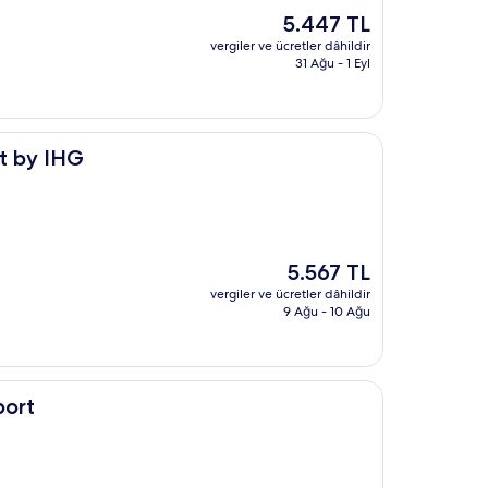
Güncel
5.447 TL
fiyat:
vergiler ve ücretler dâhildir
5.447 TL
31 Ağu - 1 Eyl
rt by IHG
Güncel
5.567 TL
fiyat:
vergiler ve ücretler dâhildir
5.567 TL
9 Ağu - 10 Ağu
port