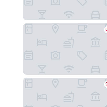
Ramada by Wyndham London Stansted Airport
Strand Palace Hotel