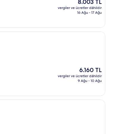
Güncel
8.003 TL
fiyat:
vergiler ve ücretler dâhildir
8.003 TL
16 Ağu - 17 Ağu
Güncel
6.160 TL
fiyat:
vergiler ve ücretler dâhildir
6.160 TL
9 Ağu - 10 Ağu