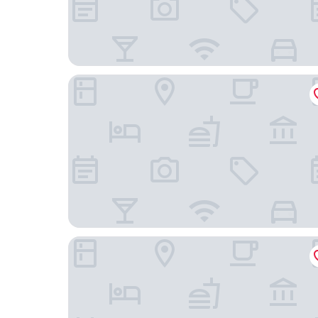
The Great Hallingbury Manor
Down Hall Hotel