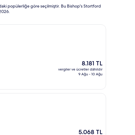
aki popülerliğe göre seçilmiştir. Bu Bishop's Stortford
 2026
.
Güncel
8.181 TL
fiyat:
vergiler ve ücretler dâhildir
8.181 TL
9 Ağu - 10 Ağu
Güncel
5.068 TL