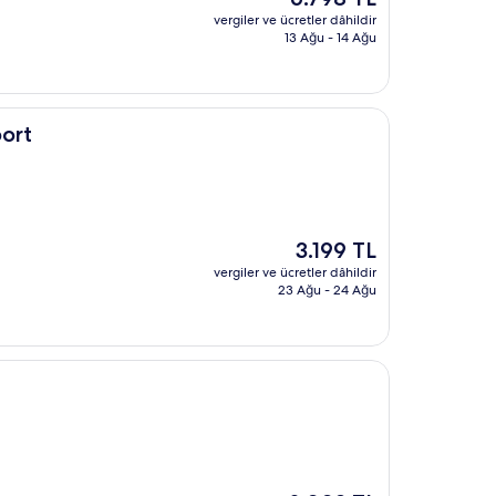
fiyat:
vergiler ve ücretler dâhildir
6.798 TL
13 Ağu - 14 Ağu
ort
Güncel
3.199 TL
fiyat:
vergiler ve ücretler dâhildir
3.199 TL
23 Ağu - 24 Ağu