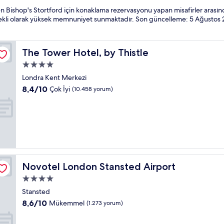
 Bishop's Stortford için konaklama rezervasyonu yapan misafirler arasınd
ürekli olarak yüksek memnuniyet sunmaktadır. Son güncelleme:
5 Ağustos
The Tower Hotel, by Thistle
The Tower Hotel, by Thistle
4.0
yıldızlı
Londra Kent Merkezi
konaklama
10
8,4/10
Çok İyi
(10.458 yorum)
yeri
üzerinden
8.4,
Çok
İyi,
(10.458
yorum)
Novotel London Stansted Airport
Novotel London Stansted Airport
4.0
yıldızlı
Stansted
konaklama
10
8,6/10
Mükemmel
(1.273 yorum)
yeri
üzerinden
8.6,