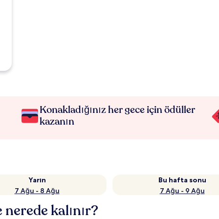
Konakladığınız her gece için ödüller
kazanın
Yarın
Bu hafta sonu
7 Ağu - 8 Ağu
7 Ağu - 9 Ağu
e nerede kalınır?