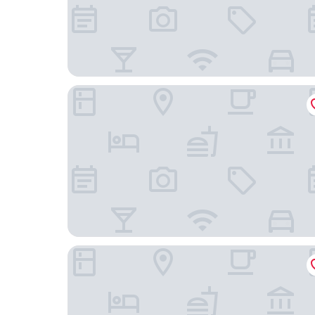
Holiday Inn Express London Stansted Airport by
Days Inn by Wyndham London Stansted Airport