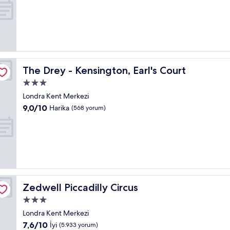
8.8,
Mükemmel,
(1.002
yorum)
The Drey - Kensington, Earl's Court
The Drey - Kensington, Earl's Court
3.0
yıldızlı
Londra Kent Merkezi
konaklama
10
9,0/10
Harika
(568 yorum)
yeri
üzerinden
9.0,
Harika,
(568
yorum)
Zedwell Piccadilly Circus
Zedwell Piccadilly Circus
3.0
yıldızlı
Londra Kent Merkezi
konaklama
10
7,6/10
İyi
(5.933 yorum)