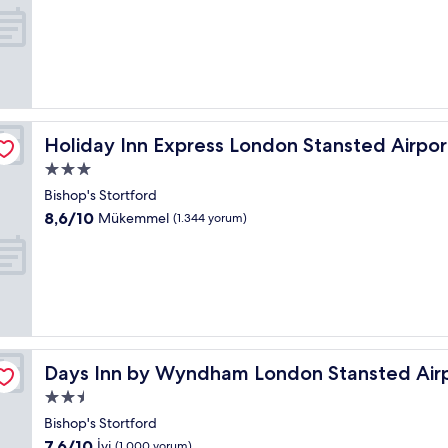
yeri
üzerinden
7.6,
İyi,
(5.933
yorum)
 IHG
Holiday Inn Express London Stansted Airport by IHG
Holiday Inn Express London Stansted Airpo
3.0
yıldızlı
Bishop's Stortford
konaklama
10
8,6/10
Mükemmel
(1.344 yorum)
yeri
üzerinden
8.6,
Mükemmel,
(1.344
yorum)
Days Inn by Wyndham London Stansted Airport
Days Inn by Wyndham London Stansted Air
2.5
yıldızlı
Bishop's Stortford
konaklama
10
7,6/10
İyi
(1.000 yorum)