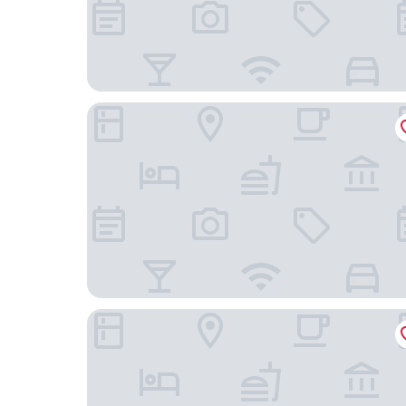
The Drey - Kensington, Earl's Court
Zedwell Piccadilly Circus