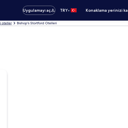
•
Uygulamayı aç
TRY
Konaklama yerinizi k
 oteller
Bishop's Stortford Otelleri