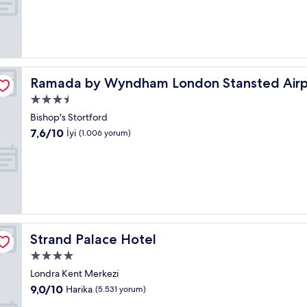
9.0,
Harika,
(2.456
yorum)
Ramada by Wyndham London Stansted Airport
Ramada by Wyndham London Stansted Airp
3.5
yıldızlı
Bishop's Stortford
konaklama
10
7,6/10
İyi
(1.006 yorum)
yeri
üzerinden
7.6,
İyi,
(1.006
yorum)
Strand Palace Hotel
Strand Palace Hotel
4.0
yıldızlı
Londra Kent Merkezi
konaklama
10
9,0/10
Harika
(5.531 yorum)
yeri
üzerinden