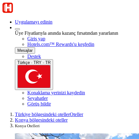
Uygulamayı edinin
Üye Fiyatlarıyla anında kazanç fırsatından yararlanın
Giriş yap
Hotels.com™ Rewards'u keşfedin
Mesajlar
Destek
Türkçe · TRY · TR
Konaklama yerinizi kaydedin
Seyahatler
Görüş bildir
Türkiye bölgesindeki oteller
Oteller
Konya bölgesindeki oteller
Konya Otelleri