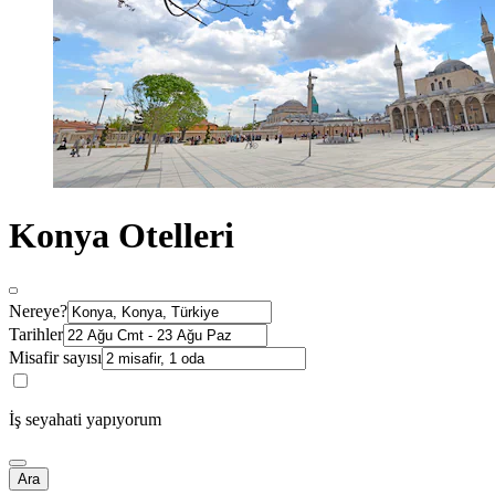
Konya Otelleri
Nereye?
Tarihler
Misafir sayısı
İş seyahati yapıyorum
Ara