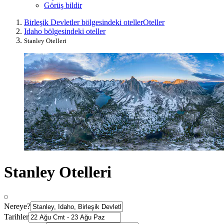
Görüş bildir
Birleşik Devletler bölgesindeki oteller
Oteller
Idaho bölgesindeki oteller
Stanley Otelleri
Stanley Otelleri
Nereye?
Tarihler