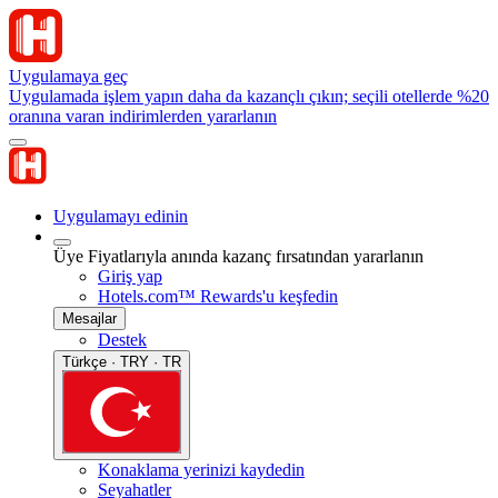
Uygulamaya geç
Uygulamada işlem yapın daha da kazançlı çıkın; seçili otellerde %20
oranına varan indirimlerden yararlanın
Uygulamayı edinin
Üye Fiyatlarıyla anında kazanç fırsatından yararlanın
Giriş yap
Hotels.com™ Rewards'u keşfedin
Mesajlar
Destek
Türkçe · TRY · TR
Konaklama yerinizi kaydedin
Seyahatler