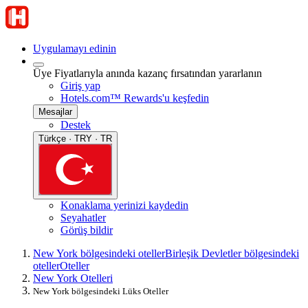
Uygulamayı edinin
Üye Fiyatlarıyla anında kazanç fırsatından yararlanın
Giriş yap
Hotels.com™ Rewards'u keşfedin
Mesajlar
Destek
Türkçe · TRY · TR
Konaklama yerinizi kaydedin
Seyahatler
Görüş bildir
New York bölgesindeki oteller
Birleşik Devletler bölgesindeki
oteller
Oteller
New York Otelleri
New York bölgesindeki Lüks Oteller