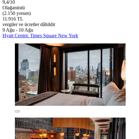
9,4/10
Olağanüstü
(2.150 yorum)
11.916 TL
vergiler ve ücretler dâhildir
9 Ağu - 10 Ağu
Hyatt Centric Times Square New York