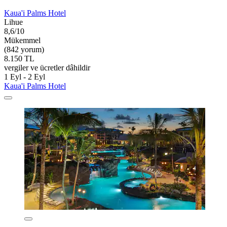
Kaua'i Palms Hotel
Lihue
8,6/10
Mükemmel
(842 yorum)
8.150 TL
vergiler ve ücretler dâhildir
1 Eyl - 2 Eyl
Kaua'i Palms Hotel