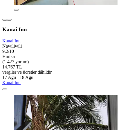
Kauai Inn
Kauai Inn
Nawiliwili
9,2/10
Harika
(1.427 yorum)
14.767 TL
vergiler ve ücretler dâhildir
17 Ağu - 18 Ağu
Kauai Inn