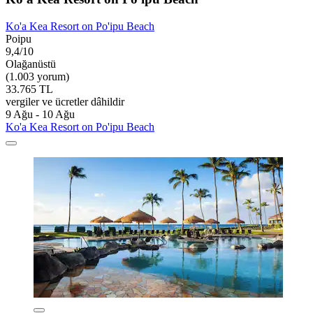
Ko'a Kea Resort on Po'ipu Beach
Poipu
9,4/10
Olağanüstü
(1.003 yorum)
33.765 TL
vergiler ve ücretler dâhildir
9 Ağu - 10 Ağu
Ko'a Kea Resort on Po'ipu Beach