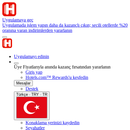
Uygulamaya geç
Uygulamada işlem yapın daha da kazançlı çıkın; seçili otellerde %20
oranına varan indirimlerden yararlanın
Uygulamayı edinin
Üye Fiyatlarıyla anında kazanç fırsatından yararlanın
Giriş yap
Hotels.com™ Rewards'u keşfedin
Mesajlar
Destek
Türkçe · TRY · TR
Konaklama yerinizi kaydedin
Seyahatler