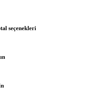
tal seçenekleri
nın
in