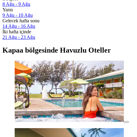
8 Ağu - 9 Ağu
Yarın
9 Ağu - 10 Ağu
Gelecek hafta sonu
14 Ağu - 16 Ağu
İki hafta içinde
21 Ağu - 23 Ağu
Kapaa bölgesinde Havuzlu Oteller