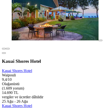
Kauai Shores Hotel
Kauai Shores Hotel
Waipouli
9,4/10
Olağanüstü
(1.609 yorum)
14.690 TL
vergiler ve ücretler dâhildir
25 Ağu - 26 Ağu
Kauai Shores Hotel