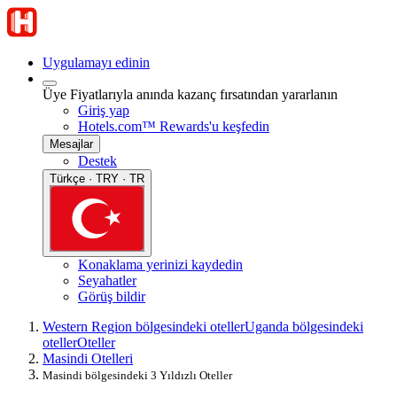
Uygulamayı edinin
Üye Fiyatlarıyla anında kazanç fırsatından yararlanın
Giriş yap
Hotels.com™ Rewards'u keşfedin
Mesajlar
Destek
Türkçe · TRY · TR
Konaklama yerinizi kaydedin
Seyahatler
Görüş bildir
Western Region bölgesindeki oteller
Uganda bölgesindeki
oteller
Oteller
Masindi Otelleri
Masindi bölgesindeki 3 Yıldızlı Oteller