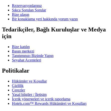
Rezervasyonlarınız
Sıkça Sorulan Sorular
Bize ulaşın
Bir konaklama yeri hakkında yorum yazın
Tedarikçiler, Bağlı Kuruluşlar ve Medya
için
Bize katılın
Basın merkezi
Tanıtımınızı Bizimle Yapın
Seyahat Acenteleri
Politikalar
Hükümler ve Koşullar
Gizlilik
Çerezler
Yasal bilgiler / İletişim
İçerik yönergeleri ve içerik raporlama
Hotels.com™ Rewards Hükümleri ve Koşulları