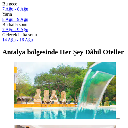
Bu gece
7 Ağu - 8 Ağu
Yarın
8 Ağu - 9 Ağu
Bu hafta sonu
7 Ağu - 9 Ağu
Gelecek hafta sonu
14 Ağu - 16 Ağu
Antalya bölgesinde Her Şey Dâhil Oteller