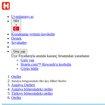
Uygulamayı aç
TRY
•
Konaklama yerinizi kaydedin
Destek
Seyahatler
Giriş yap
Üye Fiyatlarıyla anında kazanç fırsatından yararlanın
Giriş yap
Hotels.com™ Rewards'u keşfedin
Görüş bildir
Oteller
Antalya bölgesindeki Her Şey Dâhil Oteller
Antalya Otelleri
Antalya bölgesindeki oteller
Türkiye bölgesindeki oteller
Oteller