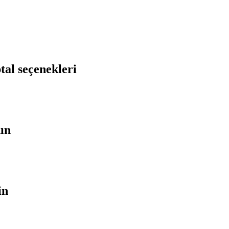
tal seçenekleri
nın
in