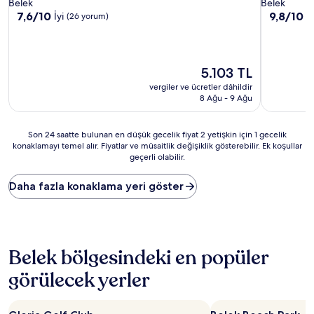
Belek
Belek
10
10
7,6/10
9,8/10
İyi
O
(26 yorum)
üzerinden
üzerinden
7.6,
9.8,
İyi,
Olağanüst
(26
(23
Güncel
5.103 TL
yorum)
yorum)
fiyat:
vergiler ve ücretler dâhildir
5.103 TL
8 Ağu - 9 Ağu
Son
Son 24 saatte bulunan en düşük gecelik fiyat 2 yetişkin için 1 gecelik
konaklamayı temel alır. Fiyatlar ve müsaitlik değişiklik gösterebilir. Ek koşullar
24
geçerli olabilir.
saatte
bulunan
en
Daha fazla konaklama yeri göster
düşük
gecelik
fiyat
2
yetişkin
Belek bölgesindeki en popüler
için
1
görülecek yerler
gecelik
konaklamayı
temel