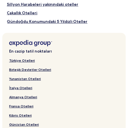
Sillyon Harabeleri yakınındaki oteller
Çakallık Otelleri
Gündoğdu Konumundaki 5 Yıldızlı Oteller
Kadriye şehrindeki Aile Dostu Oteller
Belek şehrindeki Evcil Hayvan Dostu Oteller
Belek Otelleri
En cazip tatil noktaları
Lykia Links Antalya yakınındaki oteller
Türkiye Otelleri
Boğazkent şehrindeki Spalı Resortlar ve Oteller
Birleşik Devletler Otelleri
Kaya Eagles Golf Club yakınındaki oteller
Yunanistan Otelleri
Antalya Uluslararası yakınındaki oteller
İtalya Otelleri
Kadriye şehrindeki İş Otelleri
Almanya Otelleri
Kadriye şehrindeki Golf Otelleri
Fransa Otelleri
Cornelia Golf Club yakınındaki oteller
Red and White yakınındaki oteller
Kıbrıs Otelleri
Özel Anatolia Hospital Lara yakınındaki oteller
Gürcistan Otelleri