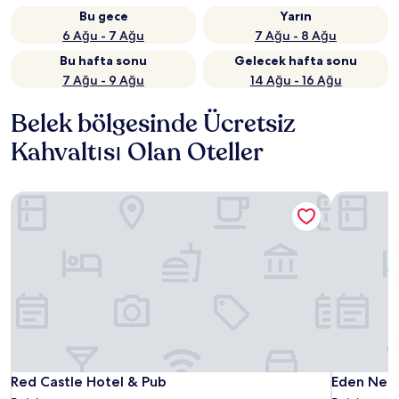
Bu gece
Yarın
6 Ağu - 7 Ağu
7 Ağu - 8 Ağu
Bu hafta sonu
Gelecek hafta sonu
7 Ağu - 9 Ağu
14 Ağu - 16 Ağu
Belek bölgesinde Ücretsiz
Kahvaltısı Olan Oteller
Red Castle Hotel & Pub
Eden Nest 
Red Castle Hotel & Pub
Eden Nest 
Red Castle Hotel & Pub
Eden Nest