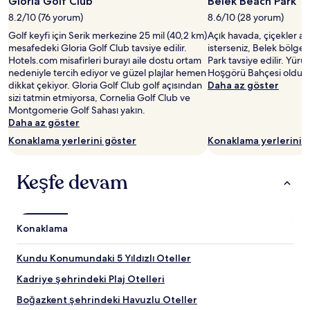
Gloria Golf Club
Belek Beach Park
alır.
8.2/10 (76 yorum)
8.6/10 (28 yorum)
Fiyatlar
ve
Golf keyfi için Serik merkezine 25 mil (40,2 km)
Açık havada, çiçekler a
müsaitlik
mesafedeki Gloria Golf Club tavsiye edilir.
isterseniz, Belek bölge
değişiklik
Hotels.com misafirleri burayı aile dostu ortam
Park tavsiye edilir. Yü
gösterebilir.
nedeniyle tercih ediyor ve güzel plajlar hemen
Hoşgörü Bahçesi oldukç
Ek
dikkat çekiyor. Gloria Golf Club golf açısından
Daha az göster
koşullar
sizi tatmin etmiyorsa, Cornelia Golf Club ve
geçerli
Montgomerie Golf Sahası yakın.
olabilir.
Daha az göster
Konaklama yerlerini göster
Konaklama yerlerini 
Keşfe devam
Konaklama
Kundu Konumundaki 5 Yıldızlı Oteller
Kadriye şehrindeki Plaj Otelleri
Boğazkent şehrindeki Havuzlu Oteller