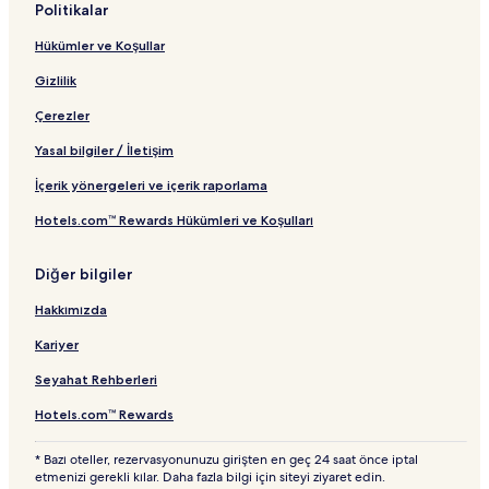
Politikalar
Kundu Otelleri
Hükümler ve Koşullar
Belek şehrindeki Havuzlu Oteller
Gizlilik
Belek Konumundaki 5 Yıldızlı Oteller
Çerezler
Belek şehrindeki Plaj Otelleri
Güzeloba Otelleri
Yasal bilgiler / İletişim
Karaçallı Otelleri
İçerik yönergeleri ve içerik raporlama
Boğazkent şehrindeki Her Şey Dâhil Oteller
Hotels.com™ Rewards Hükümleri ve Koşulları
Kadriye Otelleri
Diğer bilgiler
Aquapark Su Parkı yakınındaki oteller
Hakkımızda
Ücretli Plaj yakınındaki oteller
Kariyer
Kadriye şehrindeki Ücretsiz Kahvaltısı Olan Oteller
Aspendos Su Kemeri yakınındaki oteller
Seyahat Rehberleri
Belek şehrindeki Her Şey Dâhil Oteller
Hotels.com™ Rewards
National Golf Club yakınındaki oteller
* Bazı oteller, rezervasyonunuzu girişten en geç 24 saat önce iptal
etmenizi gerekli kılar. Daha fazla bilgi için siteyi ziyaret edin.
Antalium Premium AVM yakınındaki oteller