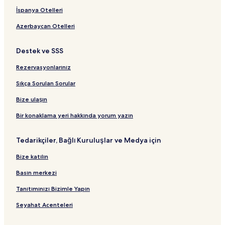
Carya Golf Club yakınındaki oteller
İspanya Otelleri
Kadriye konumundaki Villalar
Azerbaycan Otelleri
Belek konumundaki Apart Daireler
Destek ve SSS
Belek şehrindeki Otoparklı Oteller
Rezervasyonlarınız
Hoşgörü Bahçesi yakınındaki oteller
Belek şehrindeki Aile Dostu Oteller
Sıkça Sorulan Sorular
Kadriye şehrindeki Havuzlu Oteller
Bize ulaşın
Boğazkent Konumundaki 5 Yıldızlı Oteller
Bir konaklama yeri hakkında yorum yazın
Boğazkent şehrindeki Lüks Oteller
Tedarikçiler, Bağlı Kuruluşlar ve Medya için
Belkıs Otelleri
Bize katılın
Boğazkent şehrindeki Otoparklı Oteller
Basın merkezi
Montgomerie Golf Sahası yakınındaki oteller
Belek Golf Alanı Otelleri
Tanıtımınızı Bizimle Yapın
Kadriye şehrindeki Otoparklı Oteller
Seyahat Acenteleri
Manavgat Otelleri