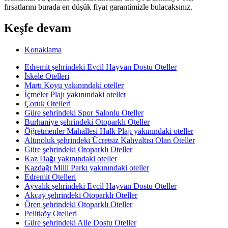
fırsatlarını burada en düşük fiyat garantimizle bulacaksınız.
Keşfe devam
Konaklama
Edremit şehrindeki Evcil Hayvan Dostu Oteller
İskele Otelleri
Martı Koyu yakınındaki oteller
İçmeler Plajı yakınındaki oteller
Çoruk Otelleri
Güre şehrindeki Spor Salonlu Oteller
Burhaniye şehrindeki Otoparklı Oteller
Öğretmenler Mahallesi Halk Plajı yakınındaki oteller
Altınoluk şehrindeki Ücretsiz Kahvaltısı Olan Oteller
Güre şehrindeki Otoparklı Oteller
Kaz Dağı yakınındaki oteller
Kazdağı Milli Parkı yakınındaki oteller
Edremit Otelleri
Ayvalık şehrindeki Evcil Hayvan Dostu Oteller
Akçay şehrindeki Otoparklı Oteller
Ören şehrindeki Otoparklı Oteller
Pelitköy Otelleri
Güre şehrindeki Aile Dostu Oteller