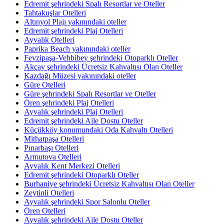
Edremit şehrindeki Spalı Resortlar ve Oteller
Tahtakuşlar Otelleri
Altınyol Plajı yakınındaki oteller
Edremit şehrindeki Plaj Otelleri
Ayvalık Otelleri
Paprika Beach yakınındaki oteller
Fevzipaşa-Vehbibey şehrindeki Otoparklı Oteller
Akçay şehrindeki Ücretsiz Kahvaltısı Olan Oteller
Kazdağı Müzesi yakınındaki oteller
Güre Otelleri
Güre şehrindeki Spalı Resortlar ve Oteller
Ören şehrindeki Plaj Otelleri
Ayvalık şehrindeki Plaj Otelleri
Edremit şehrindeki Aile Dostu Oteller
Küçükköy konumundaki Oda Kahvaltı Otelleri
Mithatpaşa Otelleri
Pınarbaşı Otelleri
Armutova Otelleri
Ayvalık Kent Merkezi Otelleri
Edremit şehrindeki Otoparklı Oteller
Burhaniye şehrindeki Ücretsiz Kahvaltısı Olan Oteller
Zeytinli Otelleri
Ayvalık şehrindeki Spor Salonlu Oteller
Ören Otelleri
Ayvalık şehrindeki Aile Dostu Oteller