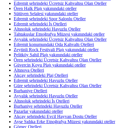
Edremit şehrindeki Ücretsiz Kahvaltısı Olan Oteller
Ören Halk Plajı yakınındaki oteller
Sütüven Şelalesi yakınındaki oteller
Edremit şehrindeki Spor Salonlu Oteller
Edremit şehrindeki İş Otelleri
Altınoluk şehrindeki Havuzlu Oteller
Tahtakuşlar Etnoğrafya Müzesi yakınındaki oteller
Ayvalık şehrindeki Ücretsiz Kahvaltısı Olan Oteller
Edremit konumundaki Oda Kahvaltı Otelleri
Zeytinli Rock Festivali Plajı yakınındaki oteller
Pelitköy Sahil Plajı yakınındaki oteller
Ören şehrindeki Ücretsiz Kahvaltısı Olan Oteller
Güvercin Koyu Plajı yakınındaki oteller
Altınova Otelleri
Akçay şehrindeki Plaj Otelleri
Edremit şehrindeki Havuzlu Oteller
Güre şehrindeki Ücretsiz Kahvaltısı Olan Oteller
Burhaniye Otelleri
Ayvalık şehrindeki Havuzlu Oteller
Altınoluk şehrindeki İş Otelleri
Burhaniye şehrindeki Havuzlu Oteller
Pazarlar yakınındaki oteller
Akçay şehrindeki Evcil Hayvan Dostu Oteller
Ayşe Sıdıka Erke Etnoğrafya Müzesi yakınındaki oteller
Gömeç Otelleri