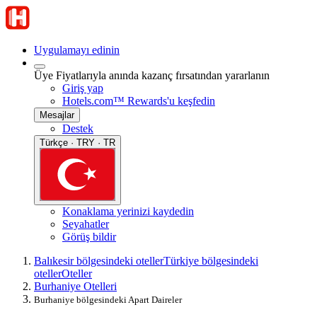
Uygulamayı edinin
Üye Fiyatlarıyla anında kazanç fırsatından yararlanın
Giriş yap
Hotels.com™ Rewards'u keşfedin
Mesajlar
Destek
Türkçe · TRY · TR
Konaklama yerinizi kaydedin
Seyahatler
Görüş bildir
Balıkesir bölgesindeki oteller
Türkiye bölgesindeki
oteller
Oteller
Burhaniye Otelleri
Burhaniye bölgesindeki Apart Daireler