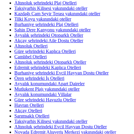
Altınoluk şehrindeki Plaj Otelleri
Taksiyarhis Kilisesi yakınındaki oteller
Kazdağı Cam Seyir Terası yakınındaki oteller
Tilki Koyu yakınındaki oteller
Burhaniye şehrindeki Plaj Otelleri
Şahin Dere Kanyonu yakınındaki oteller
Ayvalık şehrindeki Otoparklı Oteller
Akçay şehrindeki Aile Dostu Oteller
Altınoluk Otelleri
Güre şehrindeki Kaplıca Otelleri
Çamlıbel Otelleri
Altınoluk şehrindeki Otoparklı Oteller
Edremit şehrindeki Kaplıca Otelleri
Burhaniye şehrindeki Evcil Hayvan Dostu Oteller
Ören şehrindeki İş Otelleri
Ayvalık konumundaki Apart Daireler
Mutlukent Plajı yakınındaki oteller
Ayvalık konumundaki Villalar
Güre şehrindeki Havuzlu Oteller
Havran Otelleri
Akçay Otelleri
Sarımsaklı Otelleri
Taksiyarhis Kilisesi yakınındaki oteller
Altınoluk şehrindeki Evcil Hayvan Dostu Oteller
Novada Edremit Alışveriş Merkezi yakınındaki oteller