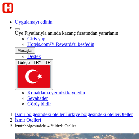
Uygulamayı edinin
Üye Fiyatlarıyla anında kazanç fırsatından yararlanın
Giriş yap
Hotels.com™ Rewards'u keşfedin
Mesajlar
Destek
Türkçe · TRY · TR
Konaklama yerinizi kaydedin
Seyahatler
Görüş bildir
İzmir bölgesindeki oteller
Türkiye bölgesindeki oteller
Oteller
İzmir Otelleri
İzmir bölgesindeki 4 Yıldızlı Oteller