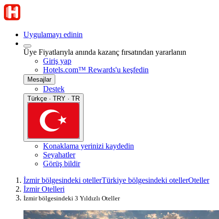
Uygulamayı edinin
Üye Fiyatlarıyla anında kazanç fırsatından yararlanın
Giriş yap
Hotels.com™ Rewards'u keşfedin
Mesajlar
Destek
Türkçe · TRY · TR
Konaklama yerinizi kaydedin
Seyahatler
Görüş bildir
İzmir bölgesindeki oteller
Türkiye bölgesindeki oteller
Oteller
İzmir Otelleri
İzmir bölgesindeki 3 Yıldızlı Oteller