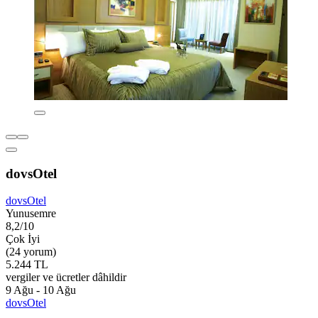
dovsOtel
dovsOtel
Yunusemre
8,2/10
Çok İyi
(24 yorum)
5.244 TL
vergiler ve ücretler dâhildir
9 Ağu - 10 Ağu
dovsOtel