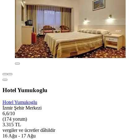
Hotel Yumukoglu
Hotel Yumukoglu
İzmir Şehir Merkezi
6,6/10
(174 yorum)
3.315 TL
vergiler ve ücretler dâhildir
16 Ağu - 17 Ağu