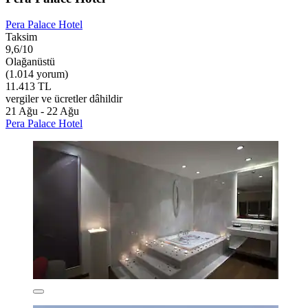
Pera Palace Hotel
Taksim
9,6/10
Olağanüstü
(1.014 yorum)
11.413 TL
vergiler ve ücretler dâhildir
21 Ağu - 22 Ağu
Pera Palace Hotel