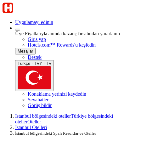
Uygulamayı edinin
Üye Fiyatlarıyla anında kazanç fırsatından yararlanın
Giriş yap
Hotels.com™ Rewards'u keşfedin
Mesajlar
Destek
Türkçe · TRY · TR
Konaklama yerinizi kaydedin
Seyahatler
Görüş bildir
Istanbul bölgesindeki oteller
Türkiye bölgesindeki
oteller
Oteller
İstanbul Otelleri
İstanbul bölgesindeki Spalı Resortlar ve Oteller