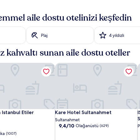
mel aile dostu otelinizi keşfedin
Plaj
4 yıldızlı
 kahvaltı sunan aile dostu oteller
Istanbul Etiler
Kare Hotel Sultanahmet
I
The
Le
Kare
T
L
K
I
Istanbul Etiler
Kare Hotel Sultanahmet
I
Istanbul Etiler
Kare Hotel Sultanahmet
I
Ritz-
Meridien
Hotel
R
M
H
S
S
Sultanahmet
Carlton,
Istanbul
Sultanahmet
C
I
S
10
9,4/10
Olağanüstü
(629)
P
üzerinden
Istanbul
Etiler
I
E
A
ika
(1007)
9.4,
H