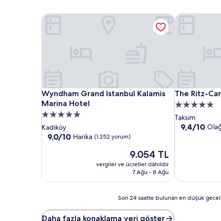
Wyndham Grand Istanbul Kalamis Marina Hotel
The Ritz-Carl
Wyndham Grand Istanbul Kalamis Marina Hotel
The Ritz-Carl
Wyndham Grand Istanbul Kalamis
The Ritz-Car
Marina Hotel
5.0
5.0
yıldızlı
Taksim
yıldızlı
konaklama
10
9,4/10
Ola
Kadıköy
üzerinden
konaklama
10
yeri
9,0/10
Harika
(1.252 yorum)
9.4,
üzerinden
yeri
Güncel
Olağanüstü,
9.054 TL
9.0,
fiyat:
(1.084
Harika,
vergiler ve ücretler dâhildir
9.054 TL
yorum)
(1.252
7 Ağu - 8 Ağu
yorum)
Son
Son 24 saatte bulunan en düşük gecelik fi
24
saatte
Daha fazla konaklama yeri göster