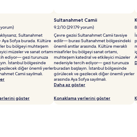
Sultanahmet Camii
K
2 yorum)
9.2/10 (29.179 yorum)
8
aklıysanız, Sultanahmet
Çevre gezisi Sultanahmet Camii tavsiye
İ
— Aya Sofya burada. Kültüre
edilir— burası Sultanahmet bölgesindeki
p
irler bu bölgeyi muhteşem
önemli anıtlar arasında. Kültüre meraklı
m
leyici müzeler ve sanat ortamı
misafirler bu bölgeyi sanat ortamı,
i
cih ediyor— gezi turunuza
muhteşem katedral ve etkileyici müzeler
A
yın. İstanbul bölgesinde
nedeniyle tercih ediyor— gezi turunuza
D
ezilecek diğer önemli yerler
buradan başlayın. İstanbul bölgesinde
nahmet Camii sayılmalı.
görülecek ve gezilecek diğer önemli yerler
ter
arasında Aya Sofya sayılmalı.
Daha az göster
rlerini göster
Konaklama yerlerini göster
K