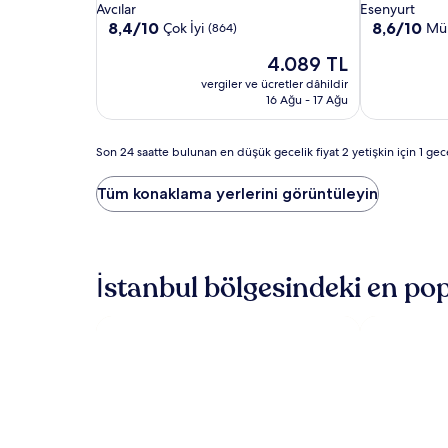
Istanbul
Istanbul
Istanbul
yıldızlı
yıldızlı
Avcılar
Esenyurt
Avcilar
Avcilar
Beylikduzu
konaklama
konaklama
10
10
8,4/10
8,6/10
Çok İyi
Mü
(864)
üzerinden
üzerinden
yeri
yeri
Güncel
4.089 TL
8.4,
8.6,
fiyat:
Çok
Mükemmel,
vergiler ve ücretler dâhildir
4.089 TL
İyi,
(1001)
16 Ağu - 17 Ağu
(864)
Son
Son 24 saatte bulunan en düşük gecelik fiyat 2 yetişkin için 1 geceli
24
saatte
Tüm konaklama yerlerini görüntüleyin
bulunan
en
düşük
gecelik
fiyat
İstanbul bölgesindeki en pop
2
yetişkin
için
1
gecelik
konaklamayı
temel
alır.
Fiyatlar