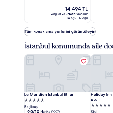
9.4,
9.0,
Olağanüstü,
Güncel
Harika,
14.494 TL
(1084)
fiyat:
(1007)
vergiler ve ücretler dâhildir
14.494 TL
16 Ağu - 17 Ağu
Tüm konaklama yerlerini görüntüleyin
İstanbul konumunda aile dost
Le Meridien Istanbul Etiler
Holiday Inn İ
Le
Le
Holiday
Le Meridien Istanbul Etiler
Holiday Inn İ
Le Meridien Istanbul Etiler
Holiday Inn 
Meridien
Meridien
Inn
oteli
5.0
Istanbul
Istanbul
İstanbul
5.0
yıldızlı
Beşiktaş
Etiler
Etiler
Şişli,
yıldızlı
konaklama
10
9,0/10
Harika
(1007)
Şişli