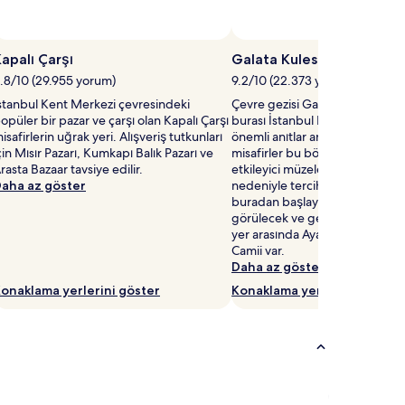
apalı Çarşı
Galata Kulesi
.8/10 (29.955 yorum)
9.2/10 (22.373 yorum)
stanbul Kent Merkezi çevresindeki
Çevre gezisi Galata Kulesi tavsi
opüler bir pazar ve çarşı olan Kapalı Çarşı
burası İstanbul Kent Merkezi b
isafirlerin uğrak yeri. Alışveriş tutkunları
önemli anıtlar arasında. Kültüre
çin Mısır Pazarı, Kumkapı Balık Pazarı ve
misafirler bu bölgeyi muhteşem
rasta Bazaar tavsiye edilir.
etkileyici müzeler ve muhteşem 
aha az göster
nedeniyle tercih ediyor— gezi
buradan başlayın. İstanbul bö
görülecek ve gezilecek çok say
yer arasında Aya Sofya ve Sul
Camii var.
Daha az göster
onaklama yerlerini göster
Konaklama yerlerini göster