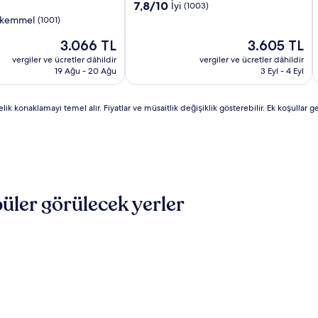
Istanbul
Istanbul
I
I
konaklama
10
7,8/10
İyi
(1003)
Avcilar
Beylikduzu
A
B
üzerinden
yeri
kemmel
(1001)
7.8,
Güncel
İyi,
Güncel
3.066 TL
3.605 TL
fiyat:
(1003)
fiyat:
vergiler ve ücretler dâhildir
vergiler ve ücretler dâhildir
3.066 TL
3.605 TL
19 Ağu - 20 Ağu
3 Eyl - 4 Eyl
k konaklamayı temel alır. Fiyatlar ve müsaitlik değişiklik gösterebilir. Ek koşullar geç
üler görülecek yerler