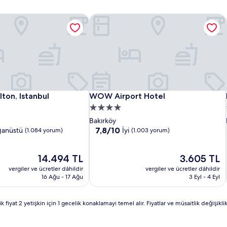
ton, Istanbul
WOW Airport Hotel
ton, Istanbul
WOW Airport Hotel
lton, Istanbul
WOW Airport Hotel
4.0
yıldızlı
Bakırköy
konaklama
10
7,8/10
ğanüstü
İyi
(1.084 yorum)
(1.003 yorum)
üzerinden
yeri
7.8,
Güncel
İyi,
Güncel
14.494 TL
3.605 TL
fiyat:
(1.003
fiyat:
vergiler ve ücretler dâhildir
vergiler ve ücretler dâhildir
14.494 TL
yorum)
3.605 TL
16 Ağu - 17 Ağu
3 Eyl - 4 Eyl
yat 2 yetişkin için 1 gecelik konaklamayı temel alır. Fiyatlar ve müsaitlik değişiklik g