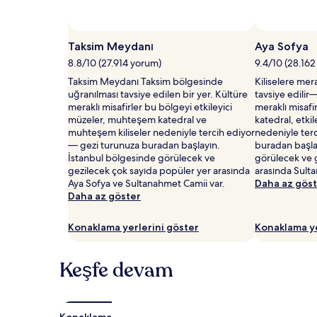
ve
müsaitlik
değişiklik
gösterebilir.
Taksim Meydanı
Aya Sofya
Ek
8.8/10 (27.914 yorum)
9.4/10 (28.16
koşullar
Taksim Meydanı Taksim bölgesinde
Kiliselere mer
geçerli
uğranılması tavsiye edilen bir yer. Kültüre
tavsiye edilir
olabilir.
meraklı misafirler bu bölgeyi etkileyici
meraklı misaf
müzeler, muhteşem katedral ve
katedral, etki
muhteşem kiliseler nedeniyle tercih ediyor
nedeniyle ter
— gezi turunuza buradan başlayın.
buradan başla
İstanbul bölgesinde görülecek ve
görülecek ve g
gezilecek çok sayıda popüler yer arasında
arasında Sulta
Aya Sofya ve Sultanahmet Camii var.
Daha az gös
Daha az göster
Konaklama yerlerini göster
Konaklama ye
Keşfe devam