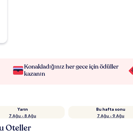
Konakladığınız her gece için ödüller
kazanın
Yarın
Bu hafta sonu
7 Ağu - 8 Ağu
7 Ağu - 9 Ağu
u Oteller