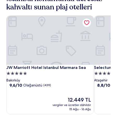
kahvaltı sunan plaj otelleri
JW Marriott Hotel Istanbul Marmara Sea
Selectum Ci
JW
JW
Selectum
JW Marriott Hotel Istanbul Marmara Sea
Selectum Ci
JW Marriott Hotel Istanbul Marmara Sea
Selectum Ci
Marriott
Marriott
City
5.0
5.0
Hotel
Hotel
Ataşehir
yıldızlı
yıldızlı
Bakırköy
Ataşehir
Istanbul
Istanbul
konaklama
konaklama
10
10
9,6/10
8,8/10
Olağanüstü
Mü
(439)
Marmara
Marmara
üzerinden
üzerinden
yeri
yeri
9.6,
8.8,
Sea
Sea
Olağanüstü,
Güncel
Mükemmel,
12.449 TL
(439)
fiyat:
(1275)
vergiler ve ücretler dâhildir
12.449 TL
15 Ağu - 16 Ağu