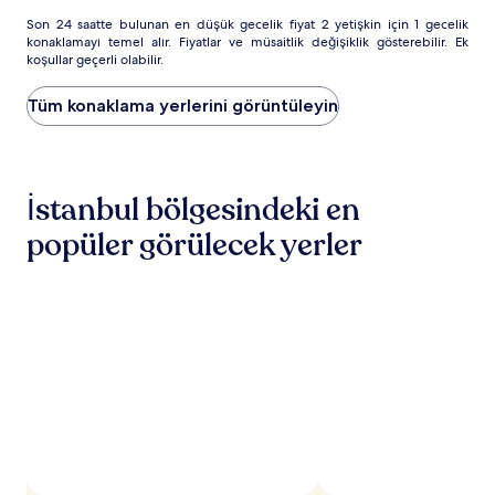
Son
Son 24 saatte bulunan en düşük gecelik fiyat 2 yetişkin için 1 gecelik
konaklamayı temel alır. Fiyatlar ve müsaitlik değişiklik gösterebilir. Ek
24
koşullar geçerli olabilir.
saatte
bulunan
en
Tüm konaklama yerlerini görüntüleyin
düşük
gecelik
fiyat
2
İstanbul bölgesindeki en
yetişkin
için
popüler görülecek yerler
1
gecelik
konaklamayı
temel
alır.
Fiyatlar
ve
müsaitlik
değişiklik
gösterebilir.
Ek
koşullar
geçerli