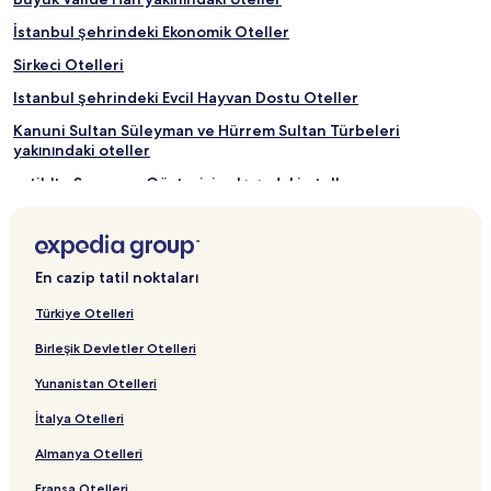
İstanbul şehrindeki Ekonomik Oteller
Sirkeci Otelleri
Istanbul şehrindeki Evcil Hayvan Dostu Oteller
Kanuni Sultan Süleyman ve Hürrem Sultan Türbeleri
yakınındaki oteller
Fatih'te Semazen Gösterisi yakınındaki oteller
Eminönü şehrindeki Spor Salonlu Oteller
Eminönü şehrindeki Ücretsiz Kahvaltısı Olan Oteller
En cazip tatil noktaları
Süleymaniye Camii yakınındaki oteller
Istanbul şehrindeki Ücretsiz Kahvaltısı Olan Oteller
Türkiye Otelleri
Kapalı Çarşı yakınındaki oteller
Birleşik Devletler Otelleri
İstanbul şehrindeki Aile Dostu Oteller
Yunanistan Otelleri
Babıali yakınındaki oteller
İtalya Otelleri
Şişli Otelleri
Almanya Otelleri
İstanbul şehrindeki Tarihi Oteller
Fransa Otelleri