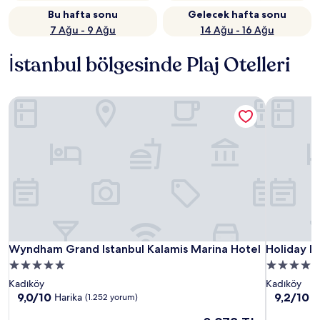
Bu hafta sonu
Gelecek hafta sonu
7 Ağu - 9 Ağu
14 Ağu - 16 Ağu
İstanbul bölgesinde Plaj Otelleri
Wyndham Grand Istanbul Kalamis Marina Hotel
Holiday Inn
Wyndham Grand Istanbul Kalamis Marina Hotel
Holiday Inn
Wyndham Grand Istanbul Kalamis Marina Hotel
Holiday In
5.0
4.0
yıldızlı
yıldızlı
Kadıköy
Kadıköy
konaklama
konaklama
10
10
9,0/10
9,2/10
Harika
H
(1.252 yorum)
üzerinden
üzerinden
yeri
yeri
Güncel