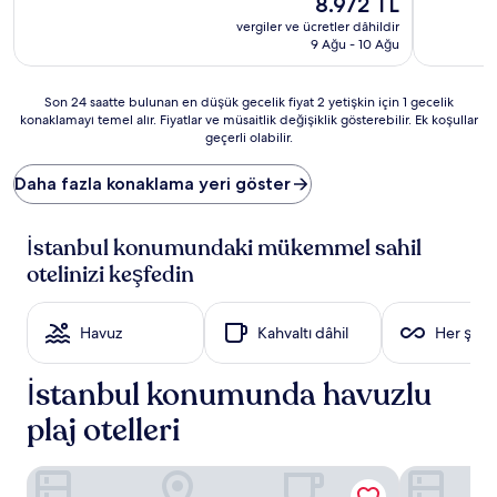
8.972 TL
9.0,
9.2,
fiyat:
Harika,
Harika,
vergiler ve ücretler dâhildir
8.972 TL
(1.252
(1.019
9 Ağu - 10 Ağu
yorum)
yorum)
Son
Son 24 saatte bulunan en düşük gecelik fiyat 2 yetişkin için 1 gecelik
konaklamayı temel alır. Fiyatlar ve müsaitlik değişiklik gösterebilir. Ek koşullar
24
geçerli olabilir.
saatte
bulunan
en
Daha fazla konaklama yeri göster
düşük
gecelik
fiyat
İstanbul konumundaki mükemmel sahil
2
otelinizi keşfedin
yetişkin
için
1
Havuz
Kahvaltı dâhil
Her şey 
gecelik
konaklamayı
temel
İstanbul konumunda havuzlu
alır.
plaj otelleri
Fiyatlar
ve
müsaitlik
JW Marriott Hotel Istanbul Marmara Sea
Selectum Ci
değişiklik