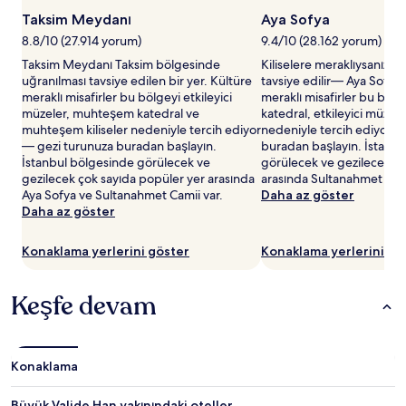
olabilir.
Taksim Meydanı
Aya Sofya
8.8/10 (27.914 yorum)
9.4/10 (28.162 yorum)
Taksim Meydanı Taksim bölgesinde
Kiliselere meraklıysanız, 
uğranılması tavsiye edilen bir yer. Kültüre
tavsiye edilir— Aya Sofya
meraklı misafirler bu bölgeyi etkileyici
meraklı misafirler bu bö
müzeler, muhteşem katedral ve
katedral, etkileyici müzel
muhteşem kiliseler nedeniyle tercih ediyor
nedeniyle tercih ediyor—
— gezi turunuza buradan başlayın.
buradan başlayın. İstanb
İstanbul bölgesinde görülecek ve
görülecek ve gezilecek di
gezilecek çok sayıda popüler yer arasında
arasında Sultanahmet Cami
Aya Sofya ve Sultanahmet Camii var.
Daha az göster
Daha az göster
Konaklama yerlerini göster
Konaklama yerlerini gö
Keşfe devam
Konaklama
Büyük Valide Han yakınındaki oteller