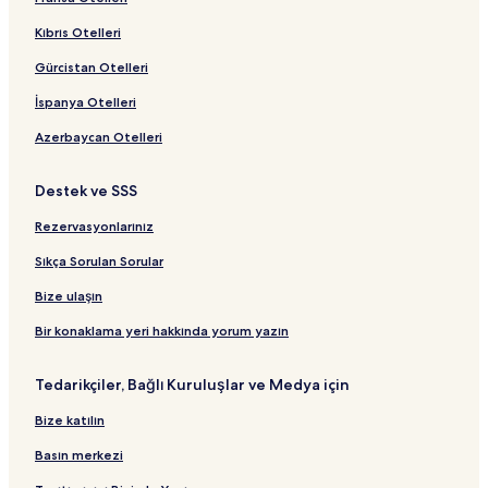
Laleli şehrindeki Spalı Resortlar ve Oteller
Kıbrıs Otelleri
Laleli şehrindeki Spor Salonlu Oteller
Gürcistan Otelleri
Karaköy Otelleri
İspanya Otelleri
İstanbul şehrindeki İş Otelleri
Azerbaycan Otelleri
Aksaray Otelleri
Yılanlı Sütun yakınındaki oteller
Destek ve SSS
İstanbul şehrindeki Şaraphane Otelleri
Rezervasyonlarınız
İstanbul şehrindeki Kayak Otelleri
Sıkça Sorulan Sorular
İstanbul konumundaki Hosteller
Bize ulaşın
Cağaloğlu Konumundaki 4 Yıldızlı Oteller
Bir konaklama yeri hakkında yorum yazın
Galata Otelleri
İskenderpaşa Otelleri
Tedarikçiler, Bağlı Kuruluşlar ve Medya için
Beşiktaş Otelleri
Bize katılın
İstanbul Otelleri
Basın merkezi
Sultanahmet Camii yakınındaki oteller