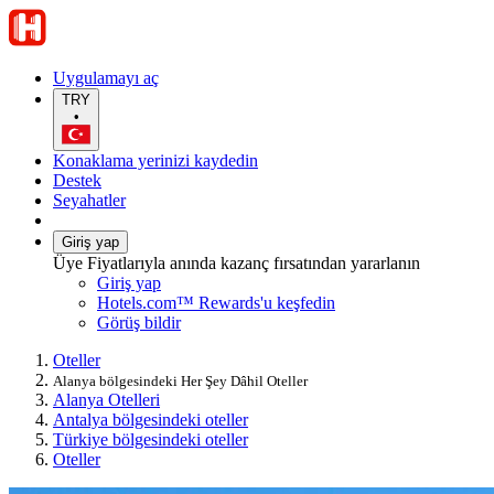
Uygulamayı aç
TRY
•
Konaklama yerinizi kaydedin
Destek
Seyahatler
Giriş yap
Üye Fiyatlarıyla anında kazanç fırsatından yararlanın
Giriş yap
Hotels.com™ Rewards'u keşfedin
Görüş bildir
Oteller
Alanya bölgesindeki Her Şey Dâhil Oteller
Alanya Otelleri
Antalya bölgesindeki oteller
Türkiye bölgesindeki oteller
Oteller