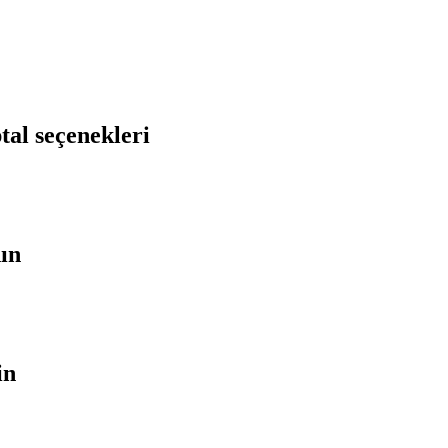
tal seçenekleri
nın
in