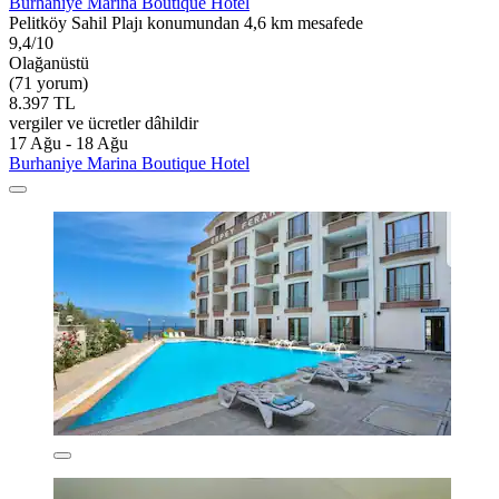
Burhaniye Marina Boutique Hotel
Pelitköy Sahil Plajı konumundan 4,6 km mesafede
9,4/10
Olağanüstü
(71 yorum)
8.397 TL
vergiler ve ücretler dâhildir
17 Ağu - 18 Ağu
Burhaniye Marina Boutique Hotel