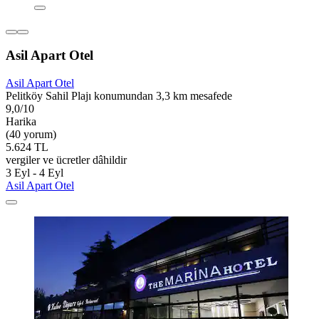
Asil Apart Otel
Asil Apart Otel
Pelitköy Sahil Plajı konumundan 3,3 km mesafede
9,0/10
Harika
(40 yorum)
5.624 TL
vergiler ve ücretler dâhildir
3 Eyl - 4 Eyl
Asil Apart Otel