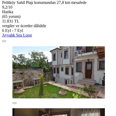
Pelitköy Sahil Plajı konumundan 27,8 km mesafede
9,2/10
Harika
(65 yorum)
11.831 TL
vergiler ve ücretler dâhildir
6 Eyl - 7 Eyl
Ayvalık Sea Long