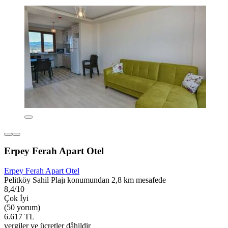
Erpey Ferah Apart Otel
Erpey Ferah Apart Otel
Pelitköy Sahil Plajı konumundan 2,8 km mesafede
8,4/10
Çok İyi
(50 yorum)
6.617 TL
vergiler ve ücretler dâhildir