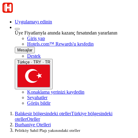
Uygulamayı edinin
Üye Fiyatlarıyla anında kazanç fırsatından yararlanın
Giriş yap
Hotels.com™ Rewards'u keşfedin
Mesajlar
Destek
Türkçe · TRY · TR
Konaklama yerinizi kaydedin
Seyahatler
Görüş bildir
Balıkesir bölgesindeki oteller
Türkiye bölgesindeki
oteller
Oteller
Burhaniye Otelleri
Pelitköy Sahil Plajı yakınındaki oteller