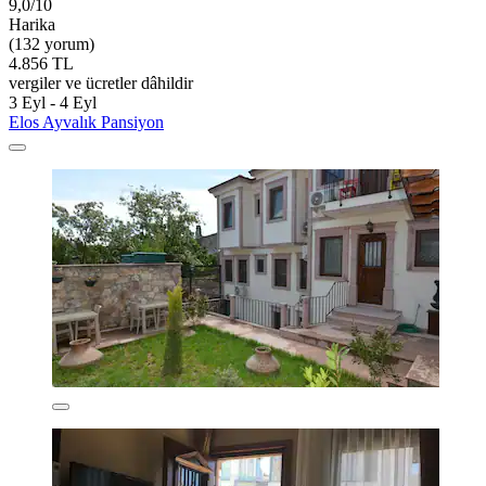
9,0/10
Harika
(132 yorum)
4.856 TL
vergiler ve ücretler dâhildir
3 Eyl - 4 Eyl
Elos Ayvalık Pansiyon