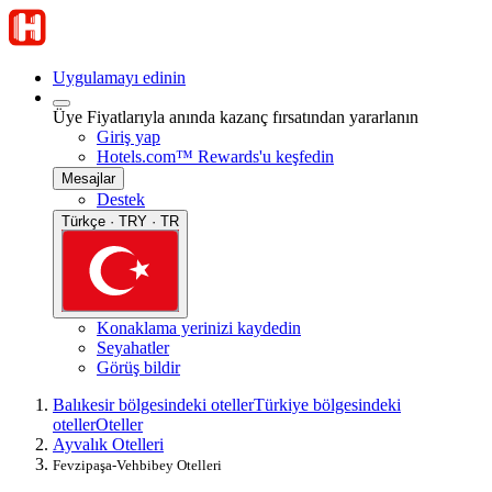
Uygulamayı edinin
Üye Fiyatlarıyla anında kazanç fırsatından yararlanın
Giriş yap
Hotels.com™ Rewards'u keşfedin
Mesajlar
Destek
Türkçe · TRY · TR
Konaklama yerinizi kaydedin
Seyahatler
Görüş bildir
Balıkesir bölgesindeki oteller
Türkiye bölgesindeki
oteller
Oteller
Ayvalık Otelleri
Fevzipaşa-Vehbibey Otelleri