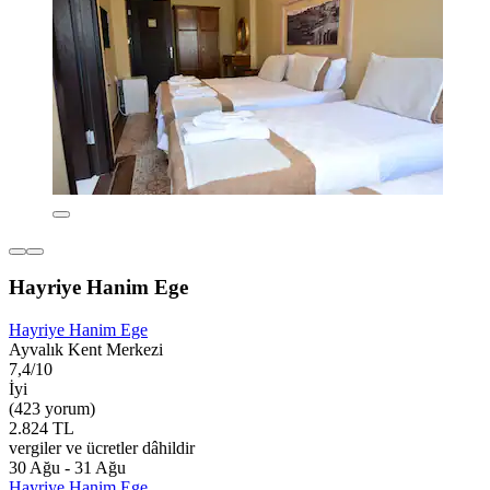
Hayriye Hanim Ege
Hayriye Hanim Ege
Ayvalık Kent Merkezi
7,4/10
İyi
(423 yorum)
2.824 TL
vergiler ve ücretler dâhildir
30 Ağu - 31 Ağu
Hayriye Hanim Ege