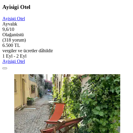
Ayisigi Otel
Ayisigi Otel
Ayvalık
9,6/10
Olağanüstü
(318 yorum)
6.500 TL
vergiler ve ücretler dâhildir
1 Eyl - 2 Eyl
Ayisigi Otel