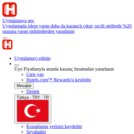
Uygulamaya geç
Uygulamada işlem yapın daha da kazançlı çıkın; seçili otellerde %20
oranına varan indirimlerden yararlanın
Uygulamayı edinin
Üye Fiyatlarıyla anında kazanç fırsatından yararlanın
Giriş yap
Hotels.com™ Rewards'u keşfedin
Mesajlar
Destek
Türkçe · TRY · TR
Konaklama yerinizi kaydedin
Seyahatler