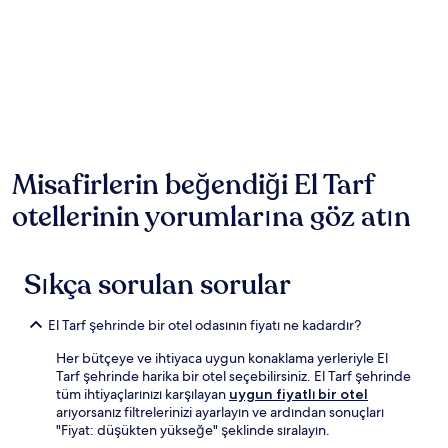
gecelik
fiyat
2
yetişkin
için
1
gecelik
konaklamayı
temel
alır.
Misafirlerin beğendiği El Tarf
Fiyatlar
otellerinin yorumlarına göz atın
ve
müsaitlik
değişiklik
gösterebilir.
Sıkça sorulan sorular
Ek
koşullar
geçerli
El Tarf şehrinde bir otel odasının fiyatı ne kadardır?
olabilir.
Her bütçeye ve ihtiyaca uygun konaklama yerleriyle El
Tarf şehrinde harika bir otel seçebilirsiniz. El Tarf şehrinde
tüm ihtiyaçlarınızı karşılayan
uygun fiyatlı bir otel
arıyorsanız filtrelerinizi ayarlayın ve ardından sonuçları
"Fiyat: düşükten yükseğe" şeklinde sıralayın.