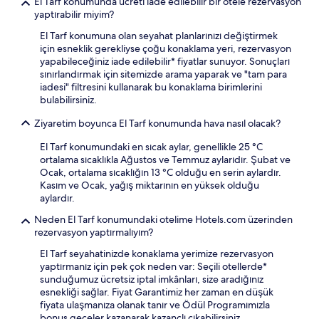
El Tarf konumunda ücreti iade edilebilir bir otele rezervasyon
yaptırabilir miyim?
El Tarf konumuna olan seyahat planlarınızı değiştirmek
için esneklik gerekliyse çoğu konaklama yeri, rezervasyon
yapabileceğiniz iade edilebilir* fiyatlar sunuyor. Sonuçları
sınırlandırmak için sitemizde arama yaparak ve "tam para
iadesi" filtresini kullanarak bu konaklama birimlerini
bulabilirsiniz.
Ziyaretim boyunca El Tarf konumunda hava nasıl olacak?
El Tarf konumundaki en sıcak aylar, genellikle 25 °C
ortalama sıcaklıkla Ağustos ve Temmuz aylarıdır. Şubat ve
Ocak, ortalama sıcaklığın 13 °C olduğu en serin aylardır.
Kasım ve Ocak, yağış miktarının en yüksek olduğu
aylardır.
Neden El Tarf konumundaki otelime Hotels.com üzerinden
rezervasyon yaptırmalıyım?
El Tarf seyahatinizde konaklama yerimize rezervasyon
yaptırmanız için pek çok neden var: Seçili otellerde*
sunduğumuz ücretsiz iptal imkânları, size aradığınız
esnekliği sağlar. Fiyat Garantimiz her zaman en düşük
fiyata ulaşmanıza olanak tanır ve Ödül Programımızla
bonus geceler kazanarak kazançlı çıkabilirsiniz.