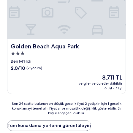
Golden Beach Aqua Park
Golden Beach Aqua Park
3.0
yıldızlı
Ben M'Hidi
konaklama
10
2,0/10
(2 yorum)
yeri
üzerinden
Güncel
8.711 TL
2.0,
fiyat:
(2
vergiler ve ücretler dâhildir
8.711 TL
6 Eyl - 7 Eyl
yorum)
Son
Son 24 saatte bulunan en düşük gecelik fiyat 2 yetişkin için 1 gecelik
konaklamayı temel alır. Fiyatlar ve müsaitlik değişiklik gösterebilir. Ek
24
koşullar geçerli olabilir.
saatte
bulunan
en
Tüm konaklama yerlerini görüntüleyin
düşük