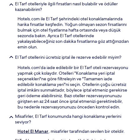
El Tarf otelleriyle ilgili fırsatları nasıl bulabilir ve ödüller
kazanabilirim?
Hotels.com ile El Tarf şehrindeki otel konaklamalarında
harika fırsatlar keşfedin. Yoğun olmayan sezon fırsatlarını
bulmak için otel fiyatlarına hafta ortasında veya düşük
sezonda bakın. Ayrıca El Tarf otellerinde
yakalayabileceğiniz son dakika fırsatlarına göz attığınızdan
emin olun.
El Tarf otellerini ücretsiz iptal ile rezerve edebilir miyim?
Hotels.com'da iade edilebilir bir El Tarf oteli rezervasyonu
yapmak çok kolaydır. Otelleri "Konaklama yeri iptal
seçenekleri"ne göre filtreleyin ve "Tamamen iade
edilebilir konaklama yeri"ni seçin. Otellerin çoğu ücretsiz
iptal imkânı sunmaktadır, böylece iptal etmeniz gerekirse
geri ödeme alabilirsiniz. Bazı oteller rezervasyonunuzu
girişten en az 24 saat önce iptal etmenizi gerektirebilir,
bu nedenle rezervasyonunuzu önceden kontrol edin.
Misafirler, El Tarf konumunda hangi konaklama yerlerini
seviyor?
Hotel El Manar
, misafirler tarafından sevilen bir oteldir.