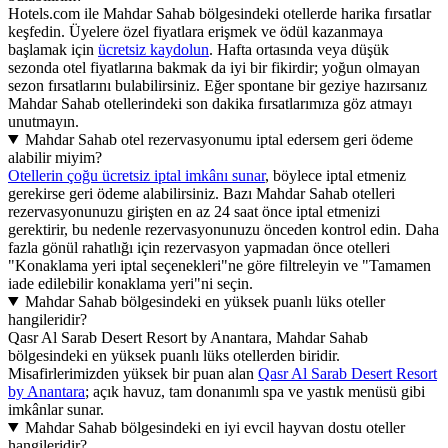
Hotels.com ile Mahdar Sahab bölgesindeki otellerde harika fırsatlar
keşfedin. Üyelere özel fiyatlara erişmek ve ödül kazanmaya
başlamak için
ücretsiz kaydolun
. Hafta ortasında veya düşük
sezonda otel fiyatlarına bakmak da iyi bir fikirdir; yoğun olmayan
sezon fırsatlarını bulabilirsiniz. Eğer spontane bir geziye hazırsanız
Mahdar Sahab otellerindeki son dakika fırsatlarımıza göz atmayı
unutmayın.
Mahdar Sahab otel rezervasyonumu iptal edersem geri ödeme
alabilir miyim?
Otellerin çoğu ücretsiz iptal imkânı sunar
, böylece iptal etmeniz
gerekirse geri ödeme alabilirsiniz. Bazı Mahdar Sahab otelleri
rezervasyonunuzu girişten en az 24 saat önce iptal etmenizi
gerektirir, bu nedenle rezervasyonunuzu önceden kontrol edin. Daha
fazla gönül rahatlığı için rezervasyon yapmadan önce otelleri
"Konaklama yeri iptal seçenekleri"ne göre filtreleyin ve "Tamamen
iade edilebilir konaklama yeri"ni seçin.
Mahdar Sahab bölgesindeki en yüksek puanlı lüks oteller
hangileridir?
Qasr Al Sarab Desert Resort by Anantara, Mahdar Sahab
bölgesindeki en yüksek puanlı lüks otellerden biridir.
Misafirlerimizden yüksek bir puan alan
Qasr Al Sarab Desert Resort
by Anantara
; açık havuz, tam donanımlı spa ve yastık menüsü gibi
imkânlar sunar.
Mahdar Sahab bölgesindeki en iyi evcil hayvan dostu oteller
hangileridir?