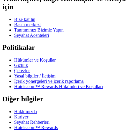
için
Bize katılın
Basın merkezi
Tanıtımınızı Bizimle Yapın
Seyahat Acenteleri
Politikalar
Hükümler ve Koşullar
Gizlilik
Çerezler
Yasal bilgiler / İletişim
İçerik yönergeleri ve içerik raporlama
Hotels.com™ Rewards Hükümleri ve Koşulları
Diğer bilgiler
Hakkımızda
Kariyer
Seyahat Rehberleri
Hotels.com™ Rewards