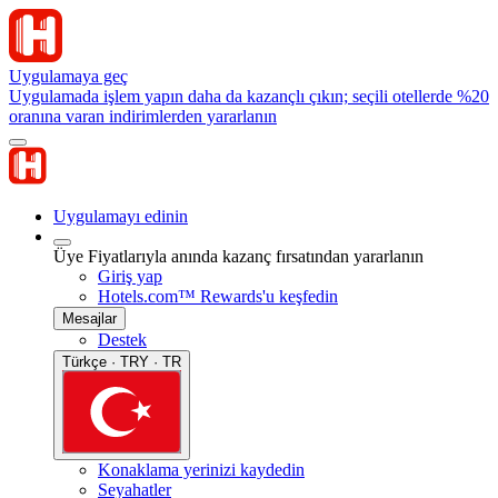
Uygulamaya geç
Uygulamada işlem yapın daha da kazançlı çıkın; seçili otellerde %20
oranına varan indirimlerden yararlanın
Uygulamayı edinin
Üye Fiyatlarıyla anında kazanç fırsatından yararlanın
Giriş yap
Hotels.com™ Rewards'u keşfedin
Mesajlar
Destek
Türkçe · TRY · TR
Konaklama yerinizi kaydedin
Seyahatler