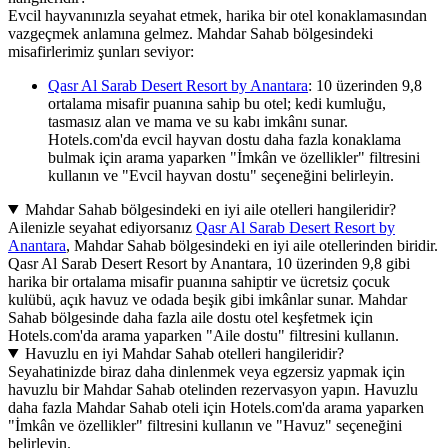
Evcil hayvanınızla seyahat etmek, harika bir otel konaklamasından
vazgeçmek anlamına gelmez. Mahdar Sahab bölgesindeki
misafirlerimiz şunları seviyor:
Qasr Al Sarab Desert Resort by Anantara
: 10 üzerinden 9,8
ortalama misafir puanına sahip bu otel; kedi kumluğu,
tasmasız alan ve mama ve su kabı imkânı sunar.
Hotels.com'da evcil hayvan dostu daha fazla konaklama
bulmak için arama yaparken "İmkân ve özellikler" filtresini
kullanın ve "Evcil hayvan dostu" seçeneğini belirleyin.
Mahdar Sahab bölgesindeki en iyi aile otelleri hangileridir?
Ailenizle seyahat ediyorsanız
Qasr Al Sarab Desert Resort by
Anantara
, Mahdar Sahab bölgesindeki en iyi aile otellerinden biridir.
Qasr Al Sarab Desert Resort by Anantara, 10 üzerinden 9,8 gibi
harika bir ortalama misafir puanına sahiptir ve ücretsiz çocuk
kulübü, açık havuz ve odada beşik gibi imkânlar sunar. Mahdar
Sahab bölgesinde daha fazla aile dostu otel keşfetmek için
Hotels.com'da arama yaparken "Aile dostu" filtresini kullanın.
Havuzlu en iyi Mahdar Sahab otelleri hangileridir?
Seyahatinizde biraz daha dinlenmek veya egzersiz yapmak için
havuzlu bir Mahdar Sahab otelinden rezervasyon yapın. Havuzlu
daha fazla Mahdar Sahab oteli için Hotels.com'da arama yaparken
"İmkân ve özellikler" filtresini kullanın ve "Havuz" seçeneğini
belirleyin.