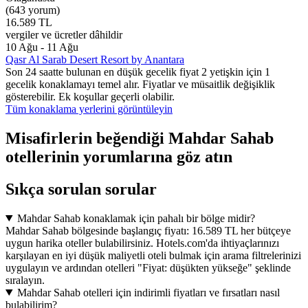
(643 yorum)
16.589 TL
vergiler ve ücretler dâhildir
10 Ağu - 11 Ağu
Qasr Al Sarab Desert Resort by Anantara
Son 24 saatte bulunan en düşük gecelik fiyat 2 yetişkin için 1
gecelik konaklamayı temel alır. Fiyatlar ve müsaitlik değişiklik
gösterebilir. Ek koşullar geçerli olabilir.
Tüm konaklama yerlerini görüntüleyin
Misafirlerin beğendiği Mahdar Sahab
otellerinin yorumlarına göz atın
Sıkça sorulan sorular
Mahdar Sahab konaklamak için pahalı bir bölge midir?
Mahdar Sahab bölgesinde başlangıç fiyatı: 16.589 TL her bütçeye
uygun harika oteller bulabilirsiniz. Hotels.com'da ihtiyaçlarınızı
karşılayan en iyi düşük maliyetli oteli bulmak için arama filtrelerinizi
uygulayın ve ardından otelleri "Fiyat: düşükten yükseğe" şeklinde
sıralayın.
Mahdar Sahab otelleri için indirimli fiyatları ve fırsatları nasıl
bulabilirim?