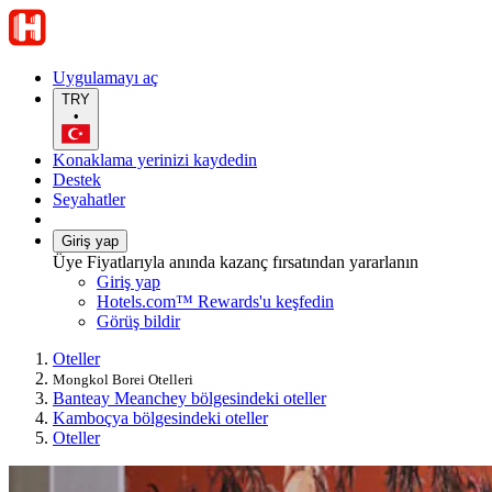
Uygulamayı aç
TRY
•
Konaklama yerinizi kaydedin
Destek
Seyahatler
Giriş yap
Üye Fiyatlarıyla anında kazanç fırsatından yararlanın
Giriş yap
Hotels.com™ Rewards'u keşfedin
Görüş bildir
Oteller
Mongkol Borei Otelleri
Banteay Meanchey bölgesindeki oteller
Kamboçya bölgesindeki oteller
Oteller