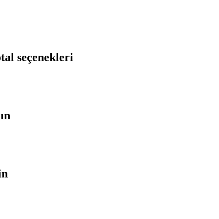
tal seçenekleri
nın
in