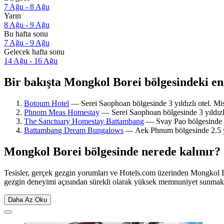
7 Ağu - 8 Ağu
Yarın
8 Ağu - 9 Ağu
Bu hafta sonu
7 Ağu - 9 Ağu
Gelecek hafta sonu
14 Ağu - 16 Ağu
Bir bakışta Mongkol Borei bölgesindeki en 
Botoum Hotel
— Serei Saophoan bölgesinde 3 yıldızlı otel. Misa
Phnom Meas Homestay
— Serei Saophoan bölgesinde 3 yıldızlı
The Sanctuary Homestay Battambang
— Svay Pao bölgesinde 3 y
Battambang Dream Bungalows
— Aek Phnum bölgesinde 2.5 yıld
Mongkol Borei bölgesinde nerede kalınır?
Tesisler, gerçek gezgin yorumları ve Hotels.com üzerinden Mongkol Bo
gezgin deneyimi açısından sürekli olarak yüksek memnuniyet sunmak
Daha Az Oku