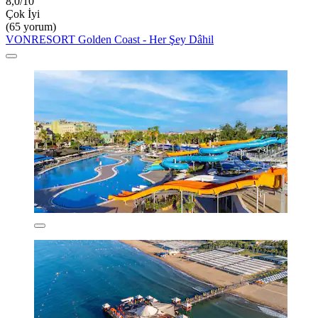
8,0/10
Çok İyi
(65 yorum)
VONRESORT Golden Coast - Her Şey Dâhil