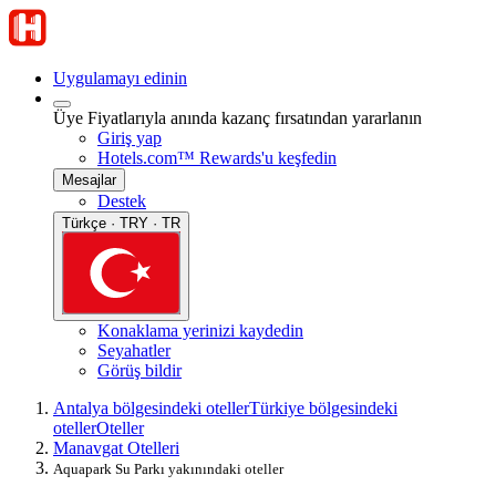
Uygulamayı edinin
Üye Fiyatlarıyla anında kazanç fırsatından yararlanın
Giriş yap
Hotels.com™ Rewards'u keşfedin
Mesajlar
Destek
Türkçe · TRY · TR
Konaklama yerinizi kaydedin
Seyahatler
Görüş bildir
Antalya bölgesindeki oteller
Türkiye bölgesindeki
oteller
Oteller
Manavgat Otelleri
Aquapark Su Parkı yakınındaki oteller