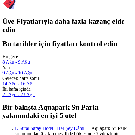
Üye Fiyatlarıyla daha fazla kazanç elde
edin
Bu tarihler için fiyatları kontrol edin
Bu gece
8 Ağu - 9 Ağu
Yarın
9 Ağu - 10 Ağu
Gelecek hafta sonu
14 Ağu - 16 Ağu
İki hafta içinde
21 Ağu - 23 Ağu
Bir bakışta Aquapark Su Parkı
yakınındaki en iyi 5 otel
1. Süral Saray Hotel - Her Şey Dâhil
— Aquapark Su Parkı
konumundan 0,2 km mesafede bölgesinde 5 yıldızlı otel.