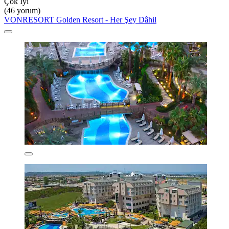
Çok İyi
(46 yorum)
VONRESORT Golden Resort - Her Şey Dâhil