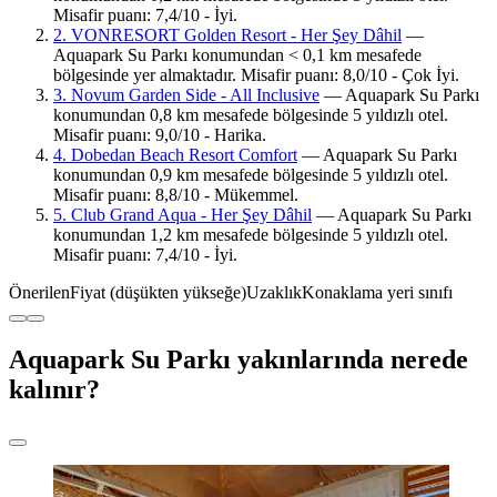
Misafir puanı: 7,4/10 - İyi.
2. VONRESORT Golden Resort - Her Şey Dâhil
—
Aquapark Su Parkı konumundan < 0,1 km mesafede
bölgesinde yer almaktadır. Misafir puanı: 8,0/10 - Çok İyi.
3. Novum Garden Side - All Inclusive
— Aquapark Su Parkı
konumundan 0,8 km mesafede bölgesinde 5 yıldızlı otel.
Misafir puanı: 9,0/10 - Harika.
4. Dobedan Beach Resort Comfort
— Aquapark Su Parkı
konumundan 0,9 km mesafede bölgesinde 5 yıldızlı otel.
Misafir puanı: 8,8/10 - Mükemmel.
5. Club Grand Aqua - Her Şey Dâhil
— Aquapark Su Parkı
konumundan 1,2 km mesafede bölgesinde 5 yıldızlı otel.
Misafir puanı: 7,4/10 - İyi.
Önerilen
Fiyat (düşükten yükseğe)
Uzaklık
Konaklama yeri sınıfı
Aquapark Su Parkı yakınlarında nerede
kalınır?