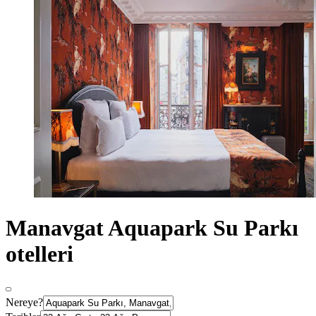
Manavgat Aquapark Su Parkı
otelleri
Nereye?