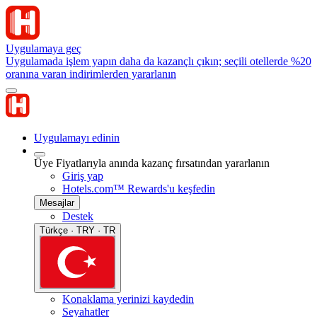
Uygulamaya geç
Uygulamada işlem yapın daha da kazançlı çıkın; seçili otellerde %20
oranına varan indirimlerden yararlanın
Uygulamayı edinin
Üye Fiyatlarıyla anında kazanç fırsatından yararlanın
Giriş yap
Hotels.com™ Rewards'u keşfedin
Mesajlar
Destek
Türkçe · TRY · TR
Konaklama yerinizi kaydedin
Seyahatler