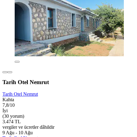
Tarih Otel Nemrut
Tarih Otel Nemrut
Kahta
7,8/10
İyi
(30 yorum)
3.474 TL
vergiler ve ücretler dâhildir
9 Ağu - 10 Ağu