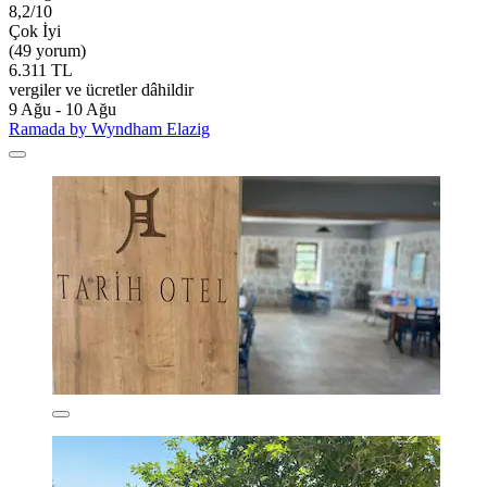
8,2/10
Çok İyi
(49 yorum)
6.311 TL
vergiler ve ücretler dâhildir
9 Ağu - 10 Ağu
Ramada by Wyndham Elazig