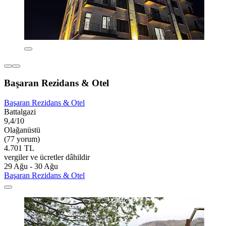
Başaran Rezidans & Otel
Başaran Rezidans & Otel
Battalgazi
9,4/10
Olağanüstü
(77 yorum)
4.701 TL
vergiler ve ücretler dâhildir
29 Ağu - 30 Ağu
Başaran Rezidans & Otel