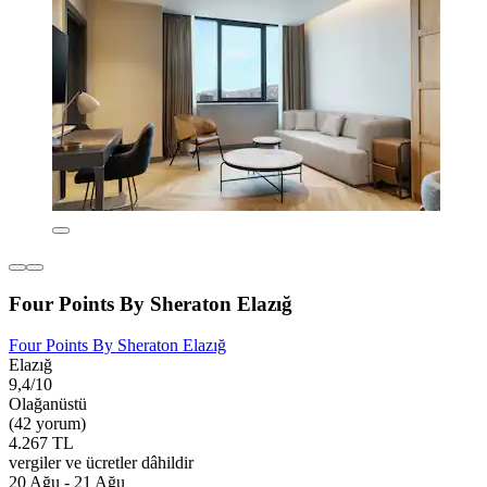
Four Points By Sheraton Elazığ
Four Points By Sheraton Elazığ
Elazığ
9,4/10
Olağanüstü
(42 yorum)
4.267 TL
vergiler ve ücretler dâhildir
20 Ağu - 21 Ağu