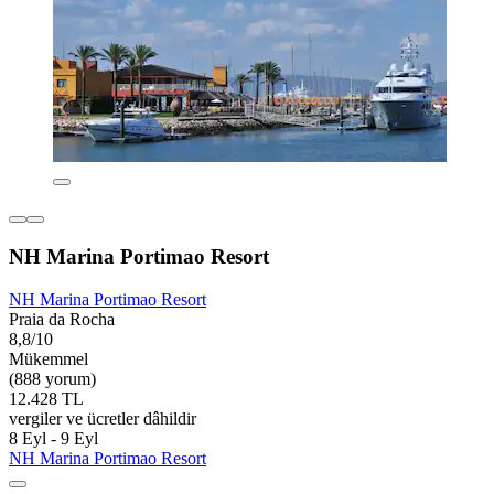
NH Marina Portimao Resort
NH Marina Portimao Resort
Praia da Rocha
8,8/10
Mükemmel
(888 yorum)
12.428 TL
vergiler ve ücretler dâhildir
8 Eyl - 9 Eyl
NH Marina Portimao Resort