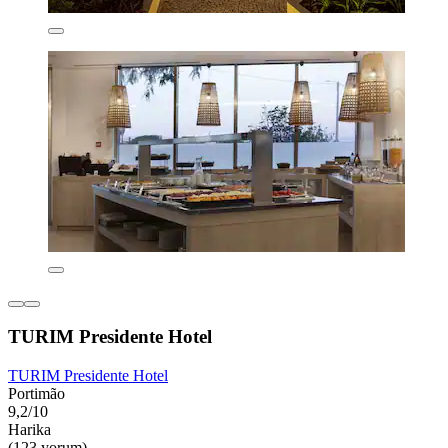
TURIM Presidente Hotel
TURIM Presidente Hotel
Portimão
9,2/10
Harika
(123 yorum)