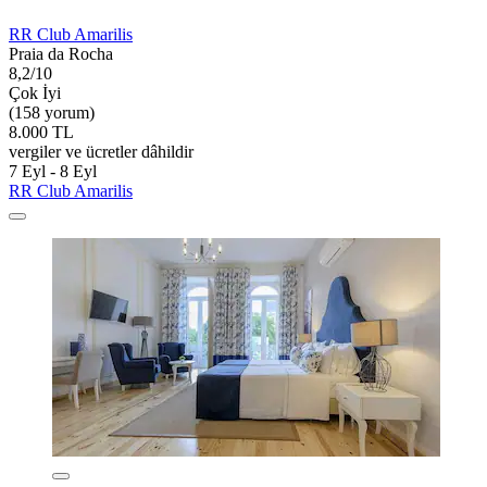
RR Club Amarilis
Praia da Rocha
8,2/10
Çok İyi
(158 yorum)
8.000 TL
vergiler ve ücretler dâhildir
7 Eyl - 8 Eyl
RR Club Amarilis