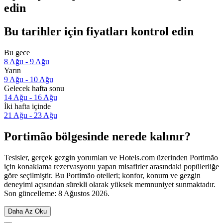
edin
Bu tarihler için fiyatları kontrol edin
Bu gece
8 Ağu - 9 Ağu
Yarın
9 Ağu - 10 Ağu
Gelecek hafta sonu
14 Ağu - 16 Ağu
İki hafta içinde
21 Ağu - 23 Ağu
Portimão bölgesinde nerede kalınır?
Tesisler, gerçek gezgin yorumları ve Hotels.com üzerinden Portimão
için konaklama rezervasyonu yapan misafirler arasındaki popülerliğe
göre seçilmiştir. Bu Portimão otelleri; konfor, konum ve gezgin
deneyimi açısından sürekli olarak yüksek memnuniyet sunmaktadır.
Son güncelleme:
8 Ağustos 2026
.
Daha Az Oku