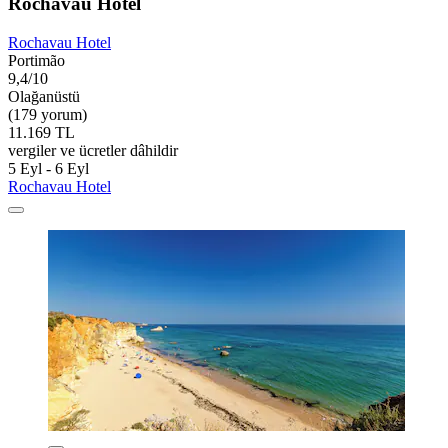
Rochavau Hotel
Rochavau Hotel
Portimão
9,4/10
Olağanüstü
(179 yorum)
11.169 TL
vergiler ve ücretler dâhildir
5 Eyl - 6 Eyl
Rochavau Hotel