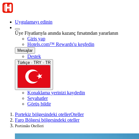
Uygulamayı edinin
Üye Fiyatlarıyla anında kazanç fırsatından yararlanın
Giriş yap
Hotels.com™ Rewards'u keşfedin
Mesajlar
Destek
Türkçe · TRY · TR
Konaklama yerinizi kaydedin
Seyahatler
Görüş bildir
Portekiz bölgesindeki oteller
Oteller
Faro Bölgesi bölgesindeki oteller
Portimão Otelleri