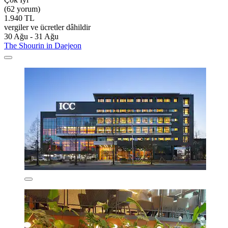
(62 yorum)
1.940 TL
vergiler ve ücretler dâhildir
30 Ağu - 31 Ağu
The Shourin in Daejeon