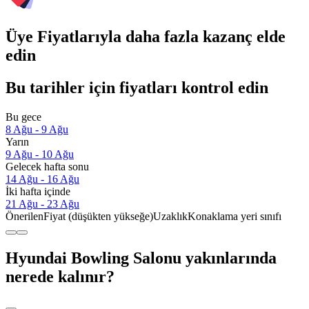
Üye Fiyatlarıyla daha fazla kazanç elde
edin
Bu tarihler için fiyatları kontrol edin
Bu gece
8 Ağu - 9 Ağu
Yarın
9 Ağu - 10 Ağu
Gelecek hafta sonu
14 Ağu - 16 Ağu
İki hafta içinde
21 Ağu - 23 Ağu
Önerilen
Fiyat (düşükten yükseğe)
Uzaklık
Konaklama yeri sınıfı
Hyundai Bowling Salonu yakınlarında
nerede kalınır?