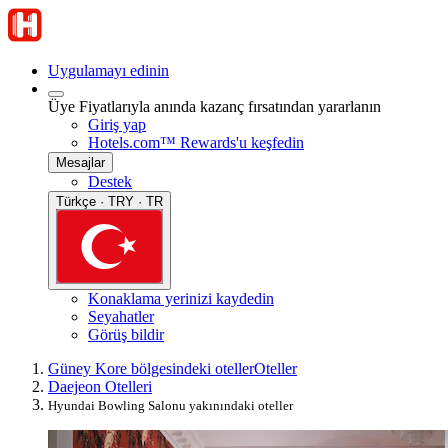
Uygulamayı edinin
Üye Fiyatlarıyla anında kazanç fırsatından yararlanın
Giriş yap
Hotels.com™ Rewards'u keşfedin
Mesajlar
Destek
Türkçe · TRY · TR
Konaklama yerinizi kaydedin
Seyahatler
Görüş bildir
Güney Kore bölgesindeki oteller
Oteller
Daejeon Otelleri
Hyundai Bowling Salonu yakınındaki oteller