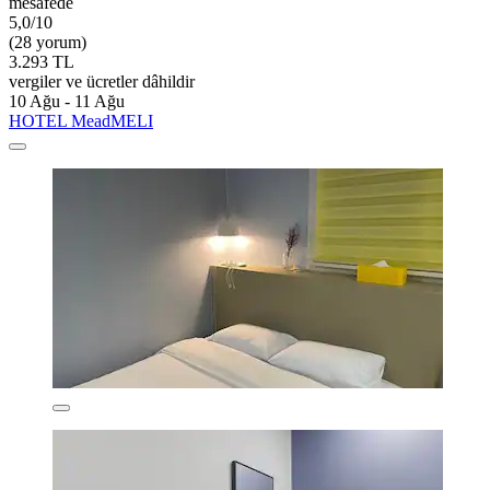
mesafede
5,0/10
(28 yorum)
3.293 TL
vergiler ve ücretler dâhildir
10 Ağu - 11 Ağu
HOTEL MeadMELI