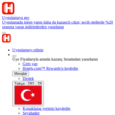
Uygulamaya geç
Uygulamada işlem yapın daha da kazançlı çıkın; seçili otellerde %20
oranına varan indirimlerden yararlanın
Uygulamayı edinin
Üye Fiyatlarıyla anında kazanç fırsatından yararlanın
Giriş yap
Hotels.com™ Rewards'u keşfedin
Mesajlar
Destek
Türkçe · TRY · TR
Konaklama yerinizi kaydedin
Seyahatler