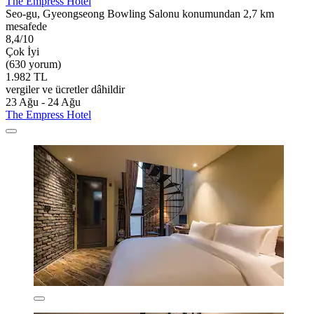
The Empress Hotel
Seo-gu, Gyeongseong Bowling Salonu konumundan 2,7 km
mesafede
8,4/10
Çok İyi
(630 yorum)
1.982 TL
vergiler ve ücretler dâhildir
23 Ağu - 24 Ağu
The Empress Hotel