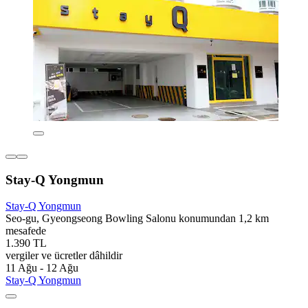
Stay-Q Yongmun
Stay-Q Yongmun
Seo-gu, Gyeongseong Bowling Salonu konumundan 1,2 km
mesafede
1.390 TL
vergiler ve ücretler dâhildir
11 Ağu - 12 Ağu
Stay-Q Yongmun