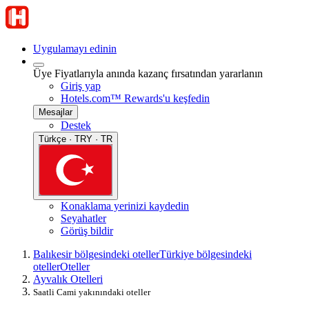
Uygulamayı edinin
Üye Fiyatlarıyla anında kazanç fırsatından yararlanın
Giriş yap
Hotels.com™ Rewards'u keşfedin
Mesajlar
Destek
Türkçe · TRY · TR
Konaklama yerinizi kaydedin
Seyahatler
Görüş bildir
Balıkesir bölgesindeki oteller
Türkiye bölgesindeki
oteller
Oteller
Ayvalık Otelleri
Saatli Cami yakınındaki oteller