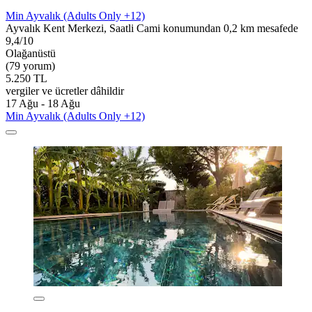
Min Ayvalık (Adults Only +12)
Ayvalık Kent Merkezi, Saatli Cami konumundan 0,2 km mesafede
9,4/10
Olağanüstü
(79 yorum)
5.250 TL
vergiler ve ücretler dâhildir
17 Ağu - 18 Ağu
Min Ayvalık (Adults Only +12)