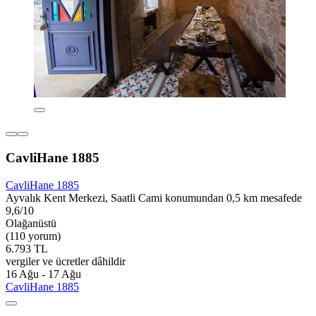
CavliHane 1885
CavliHane 1885
Ayvalık Kent Merkezi, Saatli Cami konumundan 0,5 km mesafede
9,6/10
Olağanüstü
(110 yorum)
6.793 TL
vergiler ve ücretler dâhildir
16 Ağu - 17 Ağu
CavliHane 1885