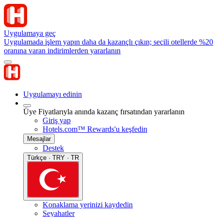
Uygulamaya geç
Uygulamada işlem yapın daha da kazançlı çıkın; seçili otellerde %20
oranına varan indirimlerden yararlanın
Uygulamayı edinin
Üye Fiyatlarıyla anında kazanç fırsatından yararlanın
Giriş yap
Hotels.com™ Rewards'u keşfedin
Mesajlar
Destek
Türkçe · TRY · TR
Konaklama yerinizi kaydedin
Seyahatler