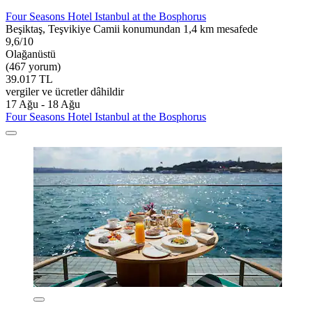
Four Seasons Hotel Istanbul at the Bosphorus
Beşiktaş, Teşvikiye Camii konumundan 1,4 km mesafede
9,6/10
Olağanüstü
(467 yorum)
39.017 TL
vergiler ve ücretler dâhildir
17 Ağu - 18 Ağu
Four Seasons Hotel Istanbul at the Bosphorus