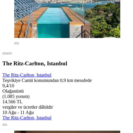
The Ritz-Carlton, Istanbul
The Ritz-Carlton, Istanbul
Teşvikiye Camii konumundan 0,9 km mesafede
9,4/10
Olağanüstü
(1.085 yorum)
14.566 TL
vergiler ve ücretler dâhildir
10 Ağu - 11 Ağu
The Ritz-Carlton, Istanbul