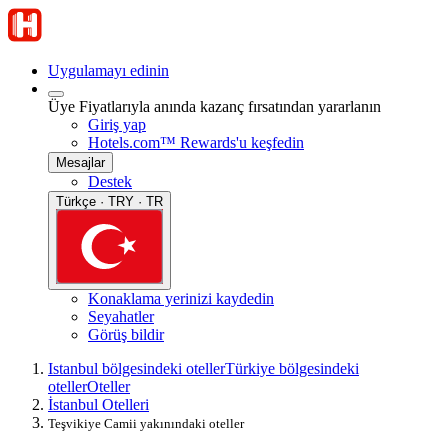
Uygulamayı edinin
Üye Fiyatlarıyla anında kazanç fırsatından yararlanın
Giriş yap
Hotels.com™ Rewards'u keşfedin
Mesajlar
Destek
Türkçe · TRY · TR
Konaklama yerinizi kaydedin
Seyahatler
Görüş bildir
Istanbul bölgesindeki oteller
Türkiye bölgesindeki
oteller
Oteller
İstanbul Otelleri
Teşvikiye Camii yakınındaki oteller