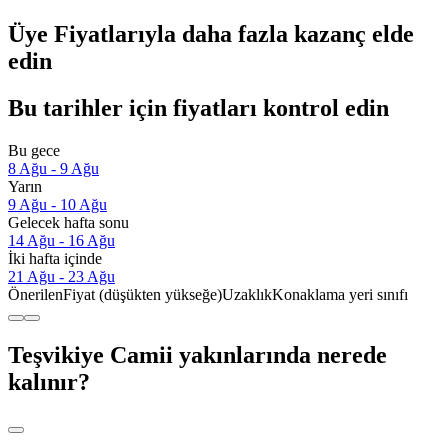
Üye Fiyatlarıyla daha fazla kazanç elde
edin
Bu tarihler için fiyatları kontrol edin
Bu gece
8 Ağu - 9 Ağu
Yarın
9 Ağu - 10 Ağu
Gelecek hafta sonu
14 Ağu - 16 Ağu
İki hafta içinde
21 Ağu - 23 Ağu
Önerilen
Fiyat (düşükten yükseğe)
Uzaklık
Konaklama yeri sınıfı
Teşvikiye Camii yakınlarında nerede
kalınır?