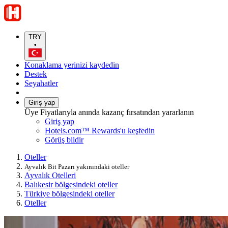
TRY
•
Konaklama yerinizi kaydedin
Destek
Seyahatler
Giriş yap
Üye Fiyatlarıyla anında kazanç fırsatından yararlanın
Giriş yap
Hotels.com™ Rewards'u keşfedin
Görüş bildir
Oteller
Ayvalık Bit Pazarı yakınındaki oteller
Ayvalık Otelleri
Balıkesir bölgesindeki oteller
Türkiye bölgesindeki oteller
Oteller