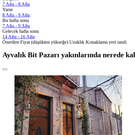
7 Ağu - 8 Ağu
Yarın
8 Ağu - 9 Ağu
Bu hafta sonu
7 Ağu - 9 Ağu
Gelecek hafta sonu
14 Ağu - 16 Ağu
Önerilen
Fiyat (düşükten yükseğe)
Uzaklık
Konaklama yeri sınıfı
Ayvalık Bit Pazarı yakınlarında nerede kal