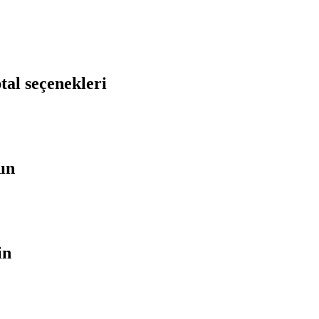
tal seçenekleri
nın
in