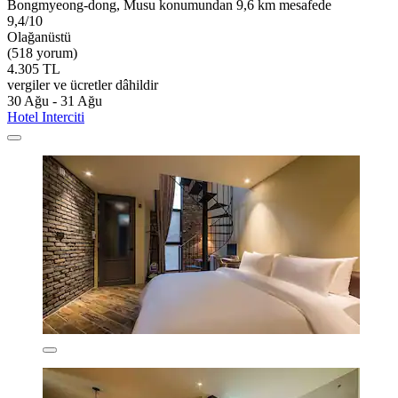
Bongmyeong-dong, Musu konumundan 9,6 km mesafede
9,4/10
Olağanüstü
(518 yorum)
4.305 TL
vergiler ve ücretler dâhildir
30 Ağu - 31 Ağu
Hotel Interciti