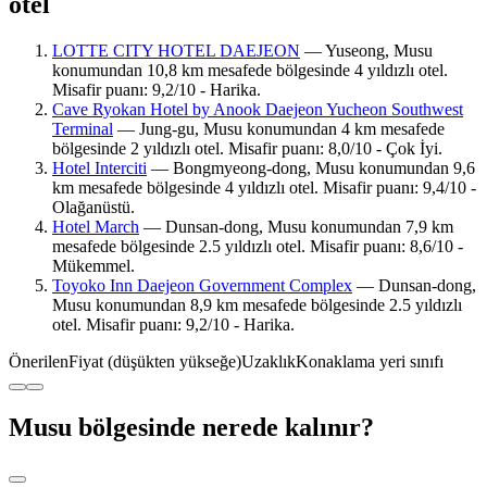
otel
LOTTE CITY HOTEL DAEJEON
— Yuseong, Musu
konumundan 10,8 km mesafede bölgesinde 4 yıldızlı otel.
Misafir puanı: 9,2/10 - Harika.
Cave Ryokan Hotel by Anook Daejeon Yucheon Southwest
Terminal
— Jung-gu, Musu konumundan 4 km mesafede
bölgesinde 2 yıldızlı otel. Misafir puanı: 8,0/10 - Çok İyi.
Hotel Interciti
— Bongmyeong-dong, Musu konumundan 9,6
km mesafede bölgesinde 4 yıldızlı otel. Misafir puanı: 9,4/10 -
Olağanüstü.
Hotel March
— Dunsan-dong, Musu konumundan 7,9 km
mesafede bölgesinde 2.5 yıldızlı otel. Misafir puanı: 8,6/10 -
Mükemmel.
Toyoko Inn Daejeon Government Complex
— Dunsan-dong,
Musu konumundan 8,9 km mesafede bölgesinde 2.5 yıldızlı
otel. Misafir puanı: 9,2/10 - Harika.
Önerilen
Fiyat (düşükten yükseğe)
Uzaklık
Konaklama yeri sınıfı
Musu bölgesinde nerede kalınır?