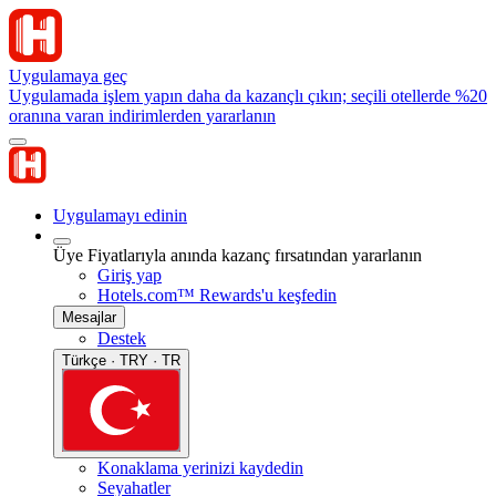
Uygulamaya geç
Uygulamada işlem yapın daha da kazançlı çıkın; seçili otellerde %20
oranına varan indirimlerden yararlanın
Uygulamayı edinin
Üye Fiyatlarıyla anında kazanç fırsatından yararlanın
Giriş yap
Hotels.com™ Rewards'u keşfedin
Mesajlar
Destek
Türkçe · TRY · TR
Konaklama yerinizi kaydedin
Seyahatler