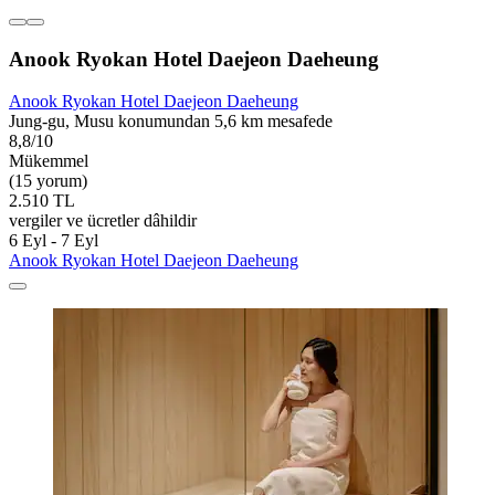
Anook Ryokan Hotel Daejeon Daeheung
Anook Ryokan Hotel Daejeon Daeheung
Jung-gu, Musu konumundan 5,6 km mesafede
8,8/10
Mükemmel
(15 yorum)
2.510 TL
vergiler ve ücretler dâhildir
6 Eyl - 7 Eyl
Anook Ryokan Hotel Daejeon Daeheung