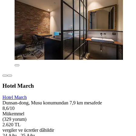
Hotel March
Hotel March
Dunsan-dong, Musu konumundan 7,9 km mesafede
8,6/10
Mükemmel
(329 yorum)
2.620 TL
vergiler ve ücretler dâhildir
24 Ağu - 25 Ağu