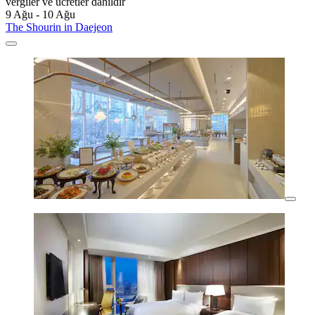
vergiler ve ücretler dâhildir
9 Ağu - 10 Ağu
The Shourin in Daejeon