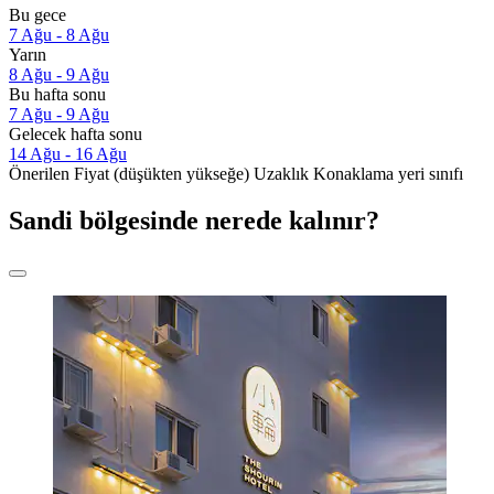
Bu gece
7 Ağu - 8 Ağu
Yarın
8 Ağu - 9 Ağu
Bu hafta sonu
7 Ağu - 9 Ağu
Gelecek hafta sonu
14 Ağu - 16 Ağu
Önerilen
Fiyat (düşükten yükseğe)
Uzaklık
Konaklama yeri sınıfı
Sandi bölgesinde nerede kalınır?