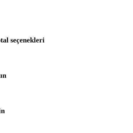
tal seçenekleri
nın
in