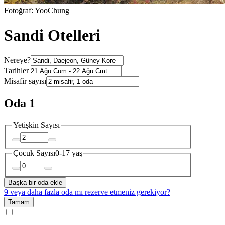
Fotoğraf: YooChung
Sandi Otelleri
Nereye?
Tarihler
Misafir sayısı
Oda 1
Yetişkin Sayısı
Çocuk Sayısı
0-17 yaş
Başka bir oda ekle
9 veya daha fazla oda mı rezerve etmeniz gerekiyor?
Tamam