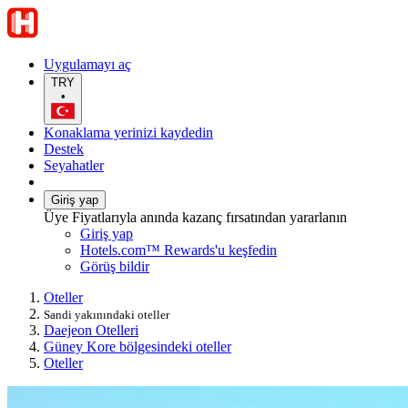
Uygulamayı aç
TRY
•
Konaklama yerinizi kaydedin
Destek
Seyahatler
Giriş yap
Üye Fiyatlarıyla anında kazanç fırsatından yararlanın
Giriş yap
Hotels.com™ Rewards'u keşfedin
Görüş bildir
Oteller
Sandi yakınındaki oteller
Daejeon Otelleri
Güney Kore bölgesindeki oteller
Oteller