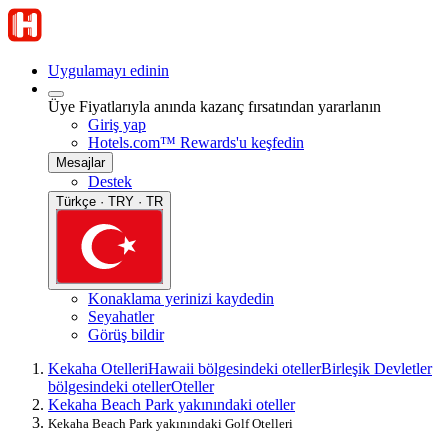
Uygulamayı edinin
Üye Fiyatlarıyla anında kazanç fırsatından yararlanın
Giriş yap
Hotels.com™ Rewards'u keşfedin
Mesajlar
Destek
Türkçe · TRY · TR
Konaklama yerinizi kaydedin
Seyahatler
Görüş bildir
Kekaha Otelleri
Hawaii bölgesindeki oteller
Birleşik Devletler
bölgesindeki oteller
Oteller
Kekaha Beach Park yakınındaki oteller
Kekaha Beach Park yakınındaki Golf Otelleri