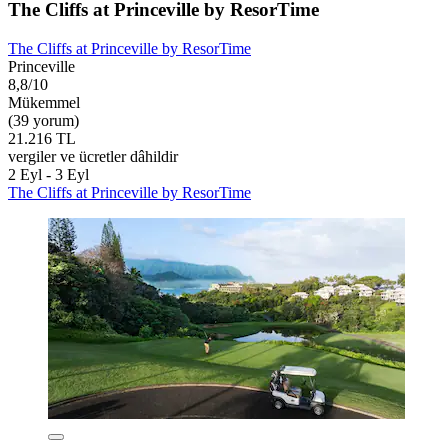
The Cliffs at Princeville by ResorTime
The Cliffs at Princeville by ResorTime
Princeville
8,8/10
Mükemmel
(39 yorum)
21.216 TL
vergiler ve ücretler dâhildir
2 Eyl - 3 Eyl
The Cliffs at Princeville by ResorTime