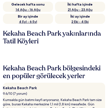
Gelecek hafta sonu
İki hafta içinde
14 Ağu - 16 Ağu
21 Ağu - 23 Ağu
Bir ay içinde
İki ay içinde
4 Eyl - 6 Eyl
2 Eki - 4 Eki
Kekaha Beach Park yakınlarında
Tatil Köyleri
Kekaha Beach Park bölgesindeki
en popüler görülecek yerler
Kekaha Beach Park
9.6/10 (7 yorum)
Kumsalda gün batımı keyfi arıyorsanız, Kekaha Beach Park tam size
göre, burası Kekaha merkezine 1,1 mil (1,8 km) mesafede. Gün