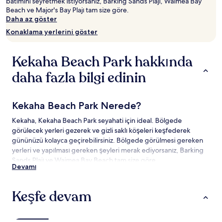
batımını seyretmek istiyorsanız, Barking Sands Plajı, Waimea Bay
Beach ve Major's Bay Plajı tam size göre.
Daha az göster
Konaklama yerlerini göster
Kekaha Beach Park hakkında
daha fazla bilgi edinin
Kekaha Beach Park Nerede?
Kekaha, Kekaha Beach Park seyahati için ideal. Bölgede
görülecek yerleri gezerek ve gizli saklı köşeleri keşfederek
gününüzü kolayca geçirebilirsiniz. Bölgede görülmesi gereken
yerleri ve yapılması gereken şeyleri merak ediyorsanız, Barking
Sands Plajı ve Waimea Bay Beach tam size göre.
Devamı
Kekaha Beach Park Yakınında Görülecek
Yerler ve Yapılacak Şeyler
Keşfe devam
Kekaha Beach Park Yakınında Görülecek Yerler