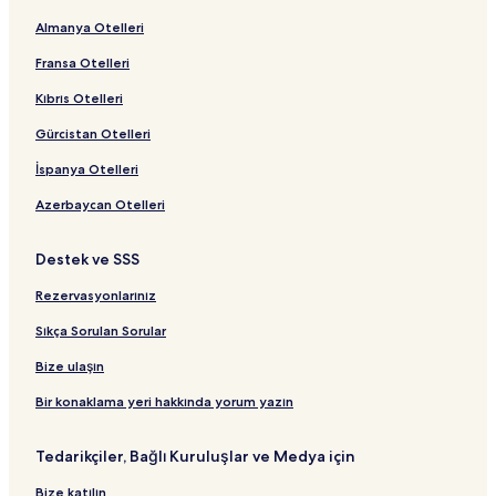
Bayview Otelleri
Almanya Otelleri
Kipu Kai Plajı yakınındaki Golf Otelleri
Fransa Otelleri
Poipu Konumundaki 3 Yıldızlı Oteller
Maniniholo Kuru Mağarası yakınındaki oteller
Kıbrıs Otelleri
Eleele Otelleri
Gürcistan Otelleri
Kekaha Beach Park yakınındaki Spalı Resortlar ve Oteller
İspanya Otelleri
Lawai Otelleri
Azerbaycan Otelleri
Kekaha Beach Park yakınındaki Golf Otelleri
Destek ve SSS
Waimea Canyon yakınındaki oteller
Rezervasyonlarınız
Keiki Cove Beach yakınındaki oteller
Glass Beach yakınındaki oteller
Sıkça Sorulan Sorular
Hanapepe Valley Lookout yakınındaki oteller
Bize ulaşın
Ke’e Plajı yakınındaki oteller
Bir konaklama yeri hakkında yorum yazın
Wailua konumundaki Apart Daireler
Tedarikçiler, Bağlı Kuruluşlar ve Medya için
Puhi Otelleri
Bize katılın