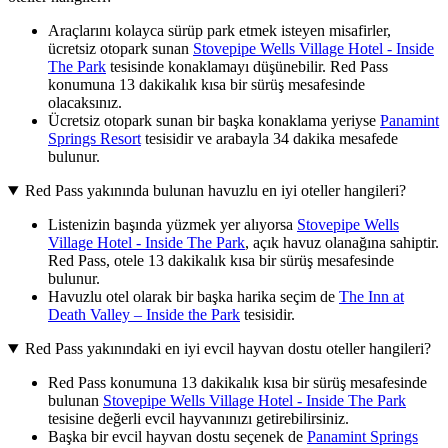
Araçlarını kolayca sürüp park etmek isteyen misafirler,
ücretsiz otopark sunan
Stovepipe Wells Village Hotel - Inside
The Park
tesisinde konaklamayı düşünebilir. Red Pass
konumuna 13 dakikalık kısa bir sürüş mesafesinde
olacaksınız.
Ücretsiz otopark sunan bir başka konaklama yeriyse
Panamint
Springs Resort
tesisidir ve arabayla 34 dakika mesafede
bulunur.
Red Pass yakınında bulunan havuzlu en iyi oteller hangileri?
Listenizin başında yüzmek yer alıyorsa
Stovepipe Wells
Village Hotel - Inside The Park
, açık havuz olanağına sahiptir.
Red Pass, otele 13 dakikalık kısa bir sürüş mesafesinde
bulunur.
Havuzlu otel olarak bir başka harika seçim de
The Inn at
Death Valley – Inside the Park
tesisidir.
Red Pass yakınındaki en iyi evcil hayvan dostu oteller hangileri?
Red Pass konumuna 13 dakikalık kısa bir sürüş mesafesinde
bulunan
Stovepipe Wells Village Hotel - Inside The Park
tesisine değerli evcil hayvanınızı getirebilirsiniz.
Başka bir evcil hayvan dostu seçenek de
Panamint Springs