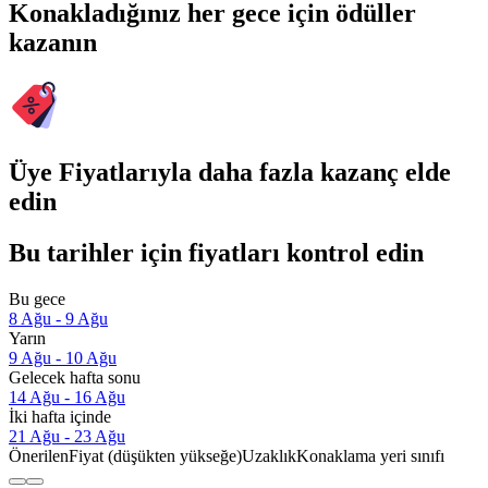
Konakladığınız her gece için ödüller
kazanın
Üye Fiyatlarıyla daha fazla kazanç elde
edin
Bu tarihler için fiyatları kontrol edin
Bu gece
8 Ağu - 9 Ağu
Yarın
9 Ağu - 10 Ağu
Gelecek hafta sonu
14 Ağu - 16 Ağu
İki hafta içinde
21 Ağu - 23 Ağu
Önerilen
Fiyat (düşükten yükseğe)
Uzaklık
Konaklama yeri sınıfı