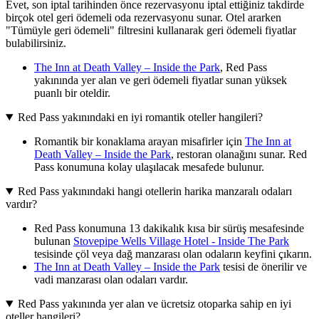
Evet, son iptal tarihinden önce rezervasyonu iptal ettiğiniz takdirde
birçok otel geri ödemeli oda rezervasyonu sunar. Otel ararken
"Tümüyle geri ödemeli" filtresini kullanarak geri ödemeli fiyatlar
bulabilirsiniz.
The Inn at Death Valley – Inside the Park
, Red Pass
yakınında yer alan ve geri ödemeli fiyatlar sunan yüksek
puanlı bir oteldir.
Red Pass yakınındaki en iyi romantik oteller hangileri?
Romantik bir konaklama arayan misafirler için
The Inn at
Death Valley – Inside the Park
, restoran olanağını sunar. Red
Pass konumuna kolay ulaşılacak mesafede bulunur.
Red Pass yakınındaki hangi otellerin harika manzaralı odaları
vardır?
Red Pass konumuna 13 dakikalık kısa bir sürüş mesafesinde
bulunan
Stovepipe Wells Village Hotel - Inside The Park
tesisinde çöl veya dağ manzarası olan odaların keyfini çıkarın.
The Inn at Death Valley – Inside the Park
tesisi de önerilir ve
vadi manzarası olan odaları vardır.
Red Pass yakınında yer alan ve ücretsiz otoparka sahip en iyi
oteller hangileri?