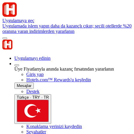
Uygulamaya geç
Uygulamada işlem yapın daha da kazançlı çıkın; seçili otellerde %20
oranına varan indirimlerden yararlanın
Uygulamayı edinin
Üye Fiyatlarıyla anında kazanç fırsatından yararlanın
Giriş yap
Hotels.com™ Rewards'u keşfedin
Mesajlar
Destek
Türkçe · TRY · TR
Konaklama yerinizi kaydedin
Seyahatler