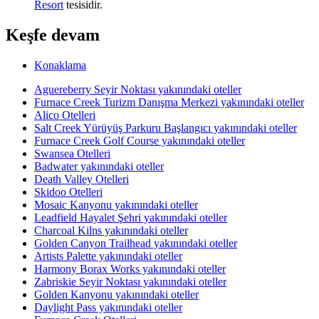
Resort
tesisidir.
Keşfe devam
Konaklama
Aguereberry Seyir Noktası yakınındaki oteller
Furnace Creek Turizm Danışma Merkezi yakınındaki oteller
Alico Otelleri
Salt Creek Yürüyüş Parkuru Başlangıcı yakınındaki oteller
Furnace Creek Golf Course yakınındaki oteller
Swansea Otelleri
Badwater yakınındaki oteller
Death Valley Otelleri
Skidoo Otelleri
Mosaic Kanyonu yakınındaki oteller
Leadfield Hayalet Şehri yakınındaki oteller
Charcoal Kilns yakınındaki oteller
Golden Canyon Trailhead yakınındaki oteller
Artists Palette yakınındaki oteller
Harmony Borax Works yakınındaki oteller
Zabriskie Seyir Noktası yakınındaki oteller
Golden Kanyonu yakınındaki oteller
Daylight Pass yakınındaki oteller